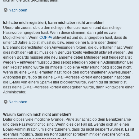
dich an die Board-Administration.
Nach oben
Ich habe mich registriert, kann mich aber nicht anmelden!
Überprüfe zuerst, ob du den richtigen Benutzernamen und das richtige
Passwort eingegeben hast. Wenn diese stimmen, dann gibt es zwei
Möglichkeiten. Wenn
COPPA
aktiviert ist und du angegeben hast, dass du
unter 13 Jahre alt bist, musst du bzw. einer deiner Eltern oder deiner
Erziehungsberechtigten den Anweisungen folgen, die du erhalten hast. Wenn
dies nicht der Fall ist, muss dein Benutzerkonto vielleicht aktiviert werden. Bei
einigen Boards müssen alle neu angemeldeten Mitglieder erst freigeschaltet
werden – entweder musst du dies selbst erledigen oder ein Administrator. Bei
der Registrierung wurde dir mitgeteilt, ob eine Aktivierung nötig ist oder nicht.
Wenn du eine E-Mail erhalten hast, folge den dort enthaltenen Anweisungen.
Ansonsten prüfe, ob du deine E-Mail-Adresse korrekt eingegeben hast oder
die E-Mail von einem Spam-Filter blockiert wurde. Wenn du dir sicher bist,
dass deine E-Mail-Adresse korrekt eingegeben wurde, dann kontaktiere einen
Administrator.
Nach oben
Warum kann ich mich nicht anmelden?
Dafür gibt es viele mögliche Gründe. Prüfe zunächst, ob dein Benutzername
und dein Passwort richtig sind. Wenn dies der Fall ist, wende dich an einen
Board-Administrator, um sicherzugehen, dass du nicht gesperrt wurdest. Es ist
ebenfalls möglich, dass ein Konfigurationsproblem mit der Website vorliegt,