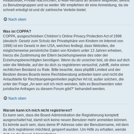
Avatarbilder, Private Nachrichten, E-Mail-Versand an andere Mitglieder, Beitritt
zu Benutzergruppen und so weiter. Wir empfehlen dir eine Anmeldung, da sie
schnell erledigt ist und dir zahlreiche Vorteile bietet.
Nach oben
Was ist COPPA?
COPPA, ausgeschrieben Children’s Online Privacy Protection Act of 1998
(deutsch: Gesetz zum Schutz der Privatsphäre von Kindern im Internet von
1998) ist ein Gesetz in den USA, welches festlegt, dass Websites, die
möglicherweise persönliche Daten von Kindern unter 13 Jahren erheben,
hierzu die Zustimmung der Eltern beziehungsweise des oder der
Erziehungsberechtigten benötigen. Wenn du dir unsicher bist, ob dies auf dich
oder die Website, auf der du dich zu registrieren versuchst, zutrifft, ziehe einen
rechtlichen Beistand zu Rate. Bitte beachte, dass phpBB Limited und der
Besitzer dieses Boards keine Rechtsberatung anbieten kann und nicht die
Anlaufstelle für Rechtsangelegenheiten jeglicher Art ist; außer solchen, die
unter der Frage „An wen soll ich mich wenden, falls es Beschwerden oder
juristische Anfragen zu diesem Forum gibt?“ behandelt werden.
Nach oben
Warum kann ich mich nicht registrieren?
Es kann sein, dass die Board-Administration die Registrierung komplett
ausgeschaltet hat, damit sich keine neuen Benutzer mehr anmelden können.
Es könnte auch sein, dass deine IP-Adresse oder der Benutzername, mit dem
du dich registrieren möchtest, gesperrt wurden. Um Hilfe zu erhalten, wende