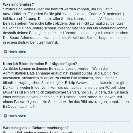
Was sind Smilies?
Smilies sind kleine Bilder, die benutzt werden können, um ein Gefühl
auszudrücken. Für jeden Smilie gibt es einen kurzen Code, z. B. bedeutet :)
fröhlich und :( traurig. Die Liste aller Smilies kannst du beim Verfassen eines
Beitrags sehen. Versuche bitte trotzdem, Smilies nicht zu häufig zu benutzen,
sie können einen Beitrag schnell unlesbar machen und ein Moderator könnte
deshalb deinen Beitrag entsprechend überarbeiten oder gar komplett löschen.
Die Board-Administration kann auch die Anzahl der Smilies begrenzen, die du
in einem Beitrag benutzen kannst.
Nach oben
Kann ich Bilder in meine Beiträge einfügen?
Ja, Bilder können in deinem Beitrag angezeigt werden. Wenn die
Administration Dateianhänge erlaubt hat, kannst du das Bild auch direkt
hochladen. Ansonsten musst du zu einem Bild verlinken, das auf einem
öffentlich zugänglichen Server liegt, z. B. http://www.domain.tld/mein-bild.gif.
Du kannst weder Bilder verlinken, die sich auf deinem eigenen PC befinden
(außer es ist ein öffentlich zugänglicher Server), noch zu Bildern, die nur nach
einer Anmeldung verfügbar sind, z. B. Hotmail- oder Yahoo-Mailboxen, mit
einem Passwort geschützte Seiten usw. Um das Bild anzuzeigen, benutze den
BBCode-Tag „[img]“.
Nach oben
Was sind globale Bekanntmachungen?
Globale Bekanntmachungen beinhalten wichtige Informationen, deshalb