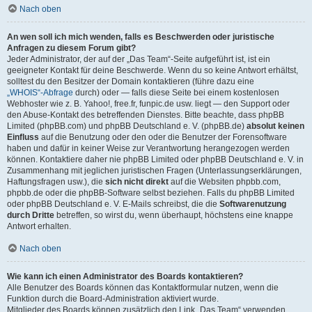
Nach oben
An wen soll ich mich wenden, falls es Beschwerden oder juristische
Anfragen zu diesem Forum gibt?
Jeder Administrator, der auf der „Das Team“-Seite aufgeführt ist, ist ein
geeigneter Kontakt für deine Beschwerde. Wenn du so keine Antwort erhältst,
solltest du den Besitzer der Domain kontaktieren (führe dazu eine
„WHOIS“-Abfrage
durch) oder — falls diese Seite bei einem kostenlosen
Webhoster wie z. B. Yahoo!, free.fr, funpic.de usw. liegt — den Support oder
den Abuse-Kontakt des betreffenden Dienstes. Bitte beachte, dass phpBB
Limited (phpBB.com) und phpBB Deutschland e. V. (phpBB.de)
absolut keinen
Einfluss
auf die Benutzung oder den oder die Benutzer der Forensoftware
haben und dafür in keiner Weise zur Verantwortung herangezogen werden
können. Kontaktiere daher nie phpBB Limited oder phpBB Deutschland e. V. in
Zusammenhang mit jeglichen juristischen Fragen (Unterlassungserklärungen,
Haftungsfragen usw.), die
sich nicht direkt
auf die Websiten phpbb.com,
phpbb.de oder die phpBB-Software selbst beziehen. Falls du phpBB Limited
oder phpBB Deutschland e. V. E-Mails schreibst, die die
Softwarenutzung
durch Dritte
betreffen, so wirst du, wenn überhaupt, höchstens eine knappe
Antwort erhalten.
Nach oben
Wie kann ich einen Administrator des Boards kontaktieren?
Alle Benutzer des Boards können das Kontaktformular nutzen, wenn die
Funktion durch die Board-Administration aktiviert wurde.
Mitglieder des Boards können zusätzlich den Link „Das Team“ verwenden.