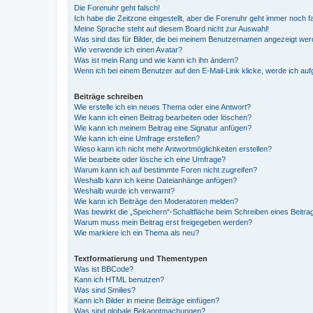
Die Forenuhr geht falsch!
Ich habe die Zeitzone eingestellt, aber die Forenuhr geht immer noch f
Meine Sprache steht auf diesem Board nicht zur Auswahl!
Was sind das für Bilder, die bei meinem Benutzernamen angezeigt we
Wie verwende ich einen Avatar?
Was ist mein Rang und wie kann ich ihn ändern?
Wenn ich bei einem Benutzer auf den E-Mail-Link klicke, werde ich au
Beiträge schreiben
Wie erstelle ich ein neues Thema oder eine Antwort?
Wie kann ich einen Beitrag bearbeiten oder löschen?
Wie kann ich meinem Beitrag eine Signatur anfügen?
Wie kann ich eine Umfrage erstellen?
Wieso kann ich nicht mehr Antwortmöglichkeiten erstellen?
Wie bearbeite oder lösche ich eine Umfrage?
Warum kann ich auf bestimmte Foren nicht zugreifen?
Weshalb kann ich keine Dateianhänge anfügen?
Weshalb wurde ich verwarnt?
Wie kann ich Beiträge den Moderatoren melden?
Was bewirkt die „Speichern“-Schaltfläche beim Schreiben eines Beitra
Warum muss mein Beitrag erst freigegeben werden?
Wie markiere ich ein Thema als neu?
Textformatierung und Thementypen
Was ist BBCode?
Kann ich HTML benutzen?
Was sind Smilies?
Kann ich Bilder in meine Beiträge einfügen?
Was sind globale Bekanntmachungen?