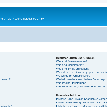
rund um die Produkte der Alamos GmbH
Benutzer-Stufen und Gruppen
Was sind Administratoren?
Was sind Moderatoren?
Was sind Benutzergruppen?
Wo finde ich die Benutzergruppen und wie tr
Wie werde ich Gruppenleiter?
anmelden?!
Weshalb werden verschiedene Benutzergrupp
Was ist eine Hauptgruppe?
Was bedeutet der „Das Team“-Link auf der S
Private Nachrichten
Ich kann keine Privaten Nachrichten versch
Ich bekomme ständig unerwünschte Private
auftaucht?
Ich habe eine Spam-E-Mail von einem Mitgli