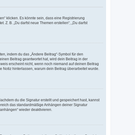
n“ klicken. Es könnte sein, dass eine Registrierung
t. Z. B. „Du darfst neue Themen erstellen“, „Du darfst
iten, indem du das „Ändere Beitrag“-Symbol für den
inen Beitrag geantwortet hat, wird dein Beitrag in der
nweis erscheint nicht, wenn noch niemand auf deinen Beitrag
ne Notiz hinterlassen, warum dein Beitrag überarbeitet wurde.
chdem du die Signatur erstellt und gespeichert hast, kannst
Bereich das standardmäßige Anhängen deiner Signatur
r anhängen“ wieder deaktivieren.