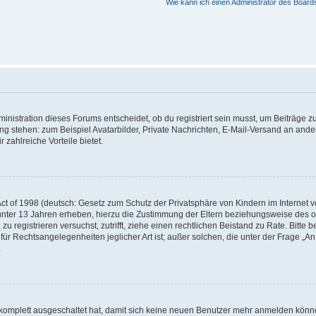
Wie kann ich einen Administrator des Board
istration dieses Forums entscheidet, ob du registriert sein musst, um Beiträge zu s
ung stehen: zum Beispiel Avatarbilder, Private Nachrichten, E-Mail-Versand an ander
 zahlreiche Vorteile bietet.
t of 1998 (deutsch: Gesetz zum Schutz der Privatsphäre von Kindern im Internet vo
unter 13 Jahren erheben, hierzu die Zustimmung der Eltern beziehungsweise des o
h zu registrieren versuchst, zutrifft, ziehe einen rechtlichen Beistand zu Rate. Bit
für Rechtsangelegenheiten jeglicher Art ist; außer solchen, die unter der Frage „
.
g komplett ausgeschaltet hat, damit sich keine neuen Benutzer mehr anmelden könn