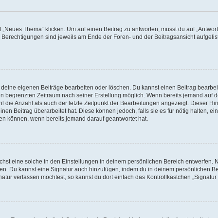
„Neues Thema“ klicken. Um auf einen Beitrag zu antworten, musst du auf „Antworte
e Berechtigungen sind jeweils am Ende der Foren- und der Beitragsansicht aufgeliste
r deine eigenen Beiträge bearbeiten oder löschen. Du kannst einen Beitrag bearbe
inen begrenzten Zeitraum nach seiner Erstellung möglich. Wenn bereits jemand auf de
 die Anzahl als auch der letzte Zeitpunkt der Bearbeitungen angezeigt. Dieser Hi
en Beitrag überarbeitet hat. Diese können jedoch, falls sie es für nötig halten, ei
hen können, wenn bereits jemand darauf geantwortet hat.
st eine solche in den Einstellungen in deinem persönlichen Bereich entwerfen. Na
eren. Du kannst eine Signatur auch hinzufügen, indem du in deinem persönlichen 
atur verfassen möchtest, so kannst du dort einfach das Kontrollkästchen „Signatu