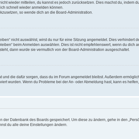
 nicht wieder mitteilen, du kannst es jedoch zurücksetzen. Dies machst du, indem 
 dich schnell wieder anmelden können.
ückzusetzen, so wende dich an die Board-Administration.
en“ nicht auswählst, wirst du nur für eine Sitzung angemeldet. Dies verhindert 
leiben“ beim Anmelden auswählen. Dies ist nicht empfehlenswert, wenn du dich an
 steht, dann wurde sie vermutlich von der Board-Administration ausgeschaltet.
 hat und die dafür sorgen, dass du im Forum angemeldet bleibst. Außerdem ermögli
tiviert wurden. Wenn du Probleme bei der An- oder Abmeldung hast, kann es helfen
n in der Datenbank des Boards gespeichert. Um diese zu ändern, gehe in den „Persö
nst du alle deine Einstellungen ändern.