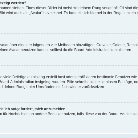
gezeigt werden?
amen stehen. Eines dieser Bilder ist meist mit deinem Rang verknüpft: Oft sind di
ld wird auch als „Avatar“ bezeichnet. Es handelt sich hierbei in der Regel um ein
 Avatar über eine der folgenden vier Methoden hinzufügen: Gravatar, Galerie, Rem
en Avatar benutzen kannst, solltest du die Board-Administration kontaktieren.
viele Beiträge du bislang erstellt hast oder identifizieren bestimmte Benutzer w
 Board-Administration festgelegt wurden. Bitte schreibe keine sinnlosen Beiträge
wird deinen Rang unter Umständen einfach wieder zurücksetzen.
rde ich aufgefordert, mich anzumelden.
ion für Nachrichten an andere Benutzer nutzen, falls diese von der Board-Administ