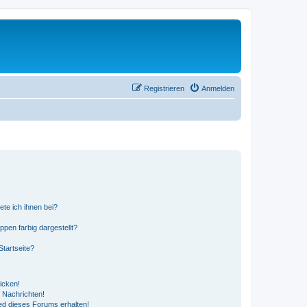
Registrieren
Anmelden
ete ich ihnen bei?
en farbig dargestellt?
tartseite?
icken!
 Nachrichten!
ed dieses Forums erhalten!