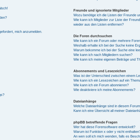
alsch!
Freunde und ignorierte Mitglieder
Wozu benötige ich die Listen der Freunde un
rden?
Wie kann ich Mitglieder zur Liste der Freund
wieder aus den Listen entfernen?
fgefordert, mich anzumelden.
Die Foren durchsuchen
Wie kann ich ein Forum oder mehrere For
Weshalb erhalte ich bei der Suche keine Er
Warum bekomme ich bei der Suche eine lee
Wie kann ich nach Mitgliedern suchen?
Wie kann ich meine eigenen Beiträge und T
Abonnements und Lesezeichen
Was ist der Unterschied zwischen einem L
Wie kann ich ein Lesezeichen auf ein Them
Wie kann ich ein Forum abonnieren?
Wie deaktiviere ich meine Abonnements?
gs?
Dateianhänge
Welche Dateianhänge sind in diesem Forum
Kann ich eine Übersicht all meiner Dateian
phpBB betreffende Fragen
Wer hat diese Forensoftware entwickelt?
Warum ist Funktion x oder y nicht enthalten
An wen soll ich mich wenden, falls es Besc