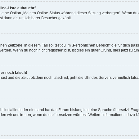
ine-Liste auftaucht?
n eine Option „Meinen Online-Status während dieser Sitzung verbergen“. Wenn du d
st dann als unsichtbarer Besucher gezählt.
en Zeitzone. In diesem Fall solltest du im „Persönlichen Bereich“ die für dich passe
den. Wenn du noch nicht registriert bist, ist dies ein guter Grund, dies jetzt zu tun
mer noch falsch!
t hast und die Zeit trotzdem noch falsch ist, geht die Uhr des Servers vermutlich fal
t installiert oder niemand hat das Forum bislang in deine Sprache übersetzt. Frag
, würden wir uns freuen, wenn du es übersetzen würdest. Weitere Informationen dazu