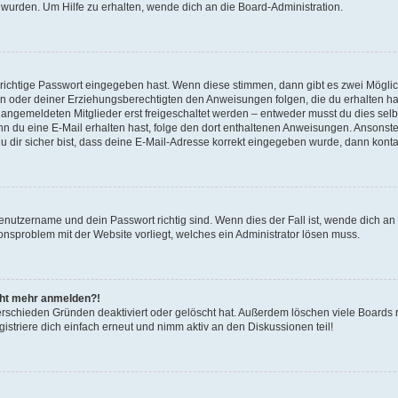
 wurden. Um Hilfe zu erhalten, wende dich an die Board-Administration.
 richtige Passwort eingegeben hast. Wenn diese stimmen, dann gibt es zwei Mögl
tern oder deiner Erziehungsberechtigten den Anweisungen folgen, die du erhalten ha
u angemeldeten Mitglieder erst freigeschaltet werden – entweder musst du dies selbs
. Wenn du eine E-Mail erhalten hast, folge den dort enthaltenen Anweisungen. Ansons
 dir sicher bist, dass deine E-Mail-Adresse korrekt eingegeben wurde, dann kontak
Benutzername und dein Passwort richtig sind. Wenn dies der Fall ist, wende dich a
ionsproblem mit der Website vorliegt, welches ein Administrator lösen muss.
icht mehr anmelden?!
erschieden Gründen deaktiviert oder gelöscht hat. Außerdem löschen viele Boards r
triere dich einfach erneut und nimm aktiv an den Diskussionen teil!