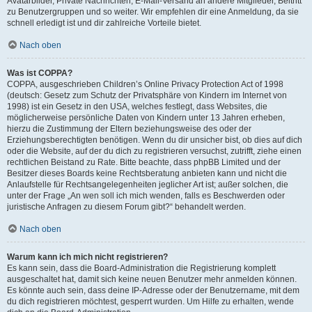
Avatarbilder, Private Nachrichten, E-Mail-Versand an andere Mitglieder, Beitritt
zu Benutzergruppen und so weiter. Wir empfehlen dir eine Anmeldung, da sie
schnell erledigt ist und dir zahlreiche Vorteile bietet.
Nach oben
Was ist COPPA?
COPPA, ausgeschrieben Children’s Online Privacy Protection Act of 1998
(deutsch: Gesetz zum Schutz der Privatsphäre von Kindern im Internet von
1998) ist ein Gesetz in den USA, welches festlegt, dass Websites, die
möglicherweise persönliche Daten von Kindern unter 13 Jahren erheben,
hierzu die Zustimmung der Eltern beziehungsweise des oder der
Erziehungsberechtigten benötigen. Wenn du dir unsicher bist, ob dies auf dich
oder die Website, auf der du dich zu registrieren versuchst, zutrifft, ziehe einen
rechtlichen Beistand zu Rate. Bitte beachte, dass phpBB Limited und der
Besitzer dieses Boards keine Rechtsberatung anbieten kann und nicht die
Anlaufstelle für Rechtsangelegenheiten jeglicher Art ist; außer solchen, die
unter der Frage „An wen soll ich mich wenden, falls es Beschwerden oder
juristische Anfragen zu diesem Forum gibt?“ behandelt werden.
Nach oben
Warum kann ich mich nicht registrieren?
Es kann sein, dass die Board-Administration die Registrierung komplett
ausgeschaltet hat, damit sich keine neuen Benutzer mehr anmelden können.
Es könnte auch sein, dass deine IP-Adresse oder der Benutzername, mit dem
du dich registrieren möchtest, gesperrt wurden. Um Hilfe zu erhalten, wende