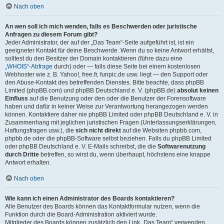
Nach oben
An wen soll ich mich wenden, falls es Beschwerden oder juristische
Anfragen zu diesem Forum gibt?
Jeder Administrator, der auf der „Das Team“-Seite aufgeführt ist, ist ein
geeigneter Kontakt für deine Beschwerde. Wenn du so keine Antwort erhältst,
solltest du den Besitzer der Domain kontaktieren (führe dazu eine
„WHOIS“-Abfrage
durch) oder — falls diese Seite bei einem kostenlosen
Webhoster wie z. B. Yahoo!, free.fr, funpic.de usw. liegt — den Support oder
den Abuse-Kontakt des betreffenden Dienstes. Bitte beachte, dass phpBB
Limited (phpBB.com) und phpBB Deutschland e. V. (phpBB.de)
absolut keinen
Einfluss
auf die Benutzung oder den oder die Benutzer der Forensoftware
haben und dafür in keiner Weise zur Verantwortung herangezogen werden
können. Kontaktiere daher nie phpBB Limited oder phpBB Deutschland e. V. in
Zusammenhang mit jeglichen juristischen Fragen (Unterlassungserklärungen,
Haftungsfragen usw.), die
sich nicht direkt
auf die Websiten phpbb.com,
phpbb.de oder die phpBB-Software selbst beziehen. Falls du phpBB Limited
oder phpBB Deutschland e. V. E-Mails schreibst, die die
Softwarenutzung
durch Dritte
betreffen, so wirst du, wenn überhaupt, höchstens eine knappe
Antwort erhalten.
Nach oben
Wie kann ich einen Administrator des Boards kontaktieren?
Alle Benutzer des Boards können das Kontaktformular nutzen, wenn die
Funktion durch die Board-Administration aktiviert wurde.
Mitglieder des Boards können zusätzlich den Link „Das Team“ verwenden.