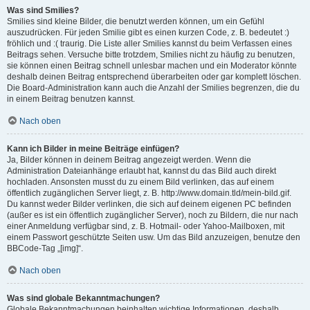
Was sind Smilies?
Smilies sind kleine Bilder, die benutzt werden können, um ein Gefühl
auszudrücken. Für jeden Smilie gibt es einen kurzen Code, z. B. bedeutet :)
fröhlich und :( traurig. Die Liste aller Smilies kannst du beim Verfassen eines
Beitrags sehen. Versuche bitte trotzdem, Smilies nicht zu häufig zu benutzen,
sie können einen Beitrag schnell unlesbar machen und ein Moderator könnte
deshalb deinen Beitrag entsprechend überarbeiten oder gar komplett löschen.
Die Board-Administration kann auch die Anzahl der Smilies begrenzen, die du
in einem Beitrag benutzen kannst.
Nach oben
Kann ich Bilder in meine Beiträge einfügen?
Ja, Bilder können in deinem Beitrag angezeigt werden. Wenn die
Administration Dateianhänge erlaubt hat, kannst du das Bild auch direkt
hochladen. Ansonsten musst du zu einem Bild verlinken, das auf einem
öffentlich zugänglichen Server liegt, z. B. http://www.domain.tld/mein-bild.gif.
Du kannst weder Bilder verlinken, die sich auf deinem eigenen PC befinden
(außer es ist ein öffentlich zugänglicher Server), noch zu Bildern, die nur nach
einer Anmeldung verfügbar sind, z. B. Hotmail- oder Yahoo-Mailboxen, mit
einem Passwort geschützte Seiten usw. Um das Bild anzuzeigen, benutze den
BBCode-Tag „[img]“.
Nach oben
Was sind globale Bekanntmachungen?
Globale Bekanntmachungen beinhalten wichtige Informationen, deshalb