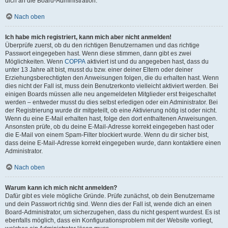
dich an die Board-Administration.
Nach oben
Ich habe mich registriert, kann mich aber nicht anmelden!
Überprüfe zuerst, ob du den richtigen Benutzernamen und das richtige
Passwort eingegeben hast. Wenn diese stimmen, dann gibt es zwei
Möglichkeiten. Wenn
COPPA
aktiviert ist und du angegeben hast, dass du
unter 13 Jahre alt bist, musst du bzw. einer deiner Eltern oder deiner
Erziehungsberechtigten den Anweisungen folgen, die du erhalten hast. Wenn
dies nicht der Fall ist, muss dein Benutzerkonto vielleicht aktiviert werden. Bei
einigen Boards müssen alle neu angemeldeten Mitglieder erst freigeschaltet
werden – entweder musst du dies selbst erledigen oder ein Administrator. Bei
der Registrierung wurde dir mitgeteilt, ob eine Aktivierung nötig ist oder nicht.
Wenn du eine E-Mail erhalten hast, folge den dort enthaltenen Anweisungen.
Ansonsten prüfe, ob du deine E-Mail-Adresse korrekt eingegeben hast oder
die E-Mail von einem Spam-Filter blockiert wurde. Wenn du dir sicher bist,
dass deine E-Mail-Adresse korrekt eingegeben wurde, dann kontaktiere einen
Administrator.
Nach oben
Warum kann ich mich nicht anmelden?
Dafür gibt es viele mögliche Gründe. Prüfe zunächst, ob dein Benutzername
und dein Passwort richtig sind. Wenn dies der Fall ist, wende dich an einen
Board-Administrator, um sicherzugehen, dass du nicht gesperrt wurdest. Es ist
ebenfalls möglich, dass ein Konfigurationsproblem mit der Website vorliegt,