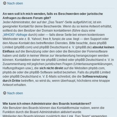
Nach oben
An wen soll ich mich wenden, falls es Beschwerden oder juristische
Anfragen zu diesem Forum gibt?
Jeder Administrator, der auf der „Das Team“-Seite aufgeführt ist, ist ein
geeigneter Kontakt für deine Beschwerde. Wenn du so keine Antwort erhältst,
solltest du den Besitzer der Domain kontaktieren (führe dazu eine
„WHOIS“-Abfrage
durch) oder — falls diese Seite bei einem kostenlosen
Webhoster wie z. B. Yahoo!, free.fr, funpic.de usw. liegt — den Support oder
den Abuse-Kontakt des betreffenden Dienstes. Bitte beachte, dass phpBB
Limited (phpBB.com) und phpBB Deutschland e. V. (phpBB.de)
absolut keinen
Einfluss
auf die Benutzung oder den oder die Benutzer der Forensoftware
haben und dafür in keiner Weise zur Verantwortung herangezogen werden
können. Kontaktiere daher nie phpBB Limited oder phpBB Deutschland e. V. in
Zusammenhang mit jeglichen juristischen Fragen (Unterlassungserklärungen,
Haftungsfragen usw.), die
sich nicht direkt
auf die Websiten phpbb.com,
phpbb.de oder die phpBB-Software selbst beziehen. Falls du phpBB Limited
oder phpBB Deutschland e. V. E-Mails schreibst, die die
Softwarenutzung
durch Dritte
betreffen, so wirst du, wenn überhaupt, höchstens eine knappe
Antwort erhalten.
Nach oben
Wie kann ich einen Administrator des Boards kontaktieren?
Alle Benutzer des Boards können das Kontaktformular nutzen, wenn die
Funktion durch die Board-Administration aktiviert wurde.
Mitglieder des Boards können zusätzlich den Link „Das Team“ verwenden.