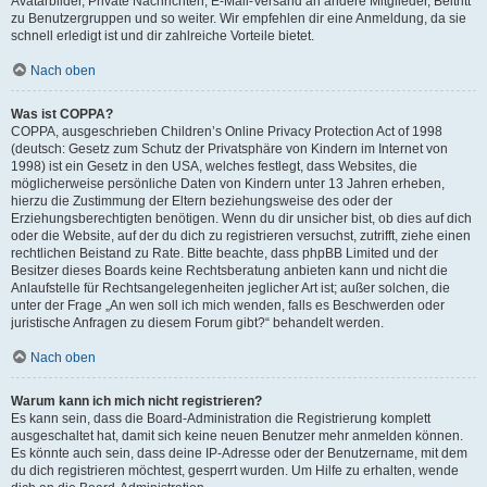
Avatarbilder, Private Nachrichten, E-Mail-Versand an andere Mitglieder, Beitritt
zu Benutzergruppen und so weiter. Wir empfehlen dir eine Anmeldung, da sie
schnell erledigt ist und dir zahlreiche Vorteile bietet.
Nach oben
Was ist COPPA?
COPPA, ausgeschrieben Children’s Online Privacy Protection Act of 1998
(deutsch: Gesetz zum Schutz der Privatsphäre von Kindern im Internet von
1998) ist ein Gesetz in den USA, welches festlegt, dass Websites, die
möglicherweise persönliche Daten von Kindern unter 13 Jahren erheben,
hierzu die Zustimmung der Eltern beziehungsweise des oder der
Erziehungsberechtigten benötigen. Wenn du dir unsicher bist, ob dies auf dich
oder die Website, auf der du dich zu registrieren versuchst, zutrifft, ziehe einen
rechtlichen Beistand zu Rate. Bitte beachte, dass phpBB Limited und der
Besitzer dieses Boards keine Rechtsberatung anbieten kann und nicht die
Anlaufstelle für Rechtsangelegenheiten jeglicher Art ist; außer solchen, die
unter der Frage „An wen soll ich mich wenden, falls es Beschwerden oder
juristische Anfragen zu diesem Forum gibt?“ behandelt werden.
Nach oben
Warum kann ich mich nicht registrieren?
Es kann sein, dass die Board-Administration die Registrierung komplett
ausgeschaltet hat, damit sich keine neuen Benutzer mehr anmelden können.
Es könnte auch sein, dass deine IP-Adresse oder der Benutzername, mit dem
du dich registrieren möchtest, gesperrt wurden. Um Hilfe zu erhalten, wende