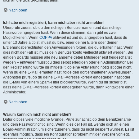
dich an die Board-Administration.
Nach oben
Ich habe mich registriert, kann mich aber nicht anmelden!
Überprüfe zuerst, ob du den richtigen Benutzernamen und das richtige
Passwort eingegeben hast. Wenn diese stimmen, dann gibt es zwei
Möglichkeiten. Wenn
COPPA
aktiviert ist und du angegeben hast, dass du
unter 13 Jahre alt bist, musst du bzw. einer deiner Eltern oder deiner
Erziehungsberechtigten den Anweisungen folgen, die du erhalten hast. Wenn
dies nicht der Fall ist, muss dein Benutzerkonto vielleicht aktiviert werden. Bei
einigen Boards müssen alle neu angemeldeten Mitglieder erst freigeschaltet
werden – entweder musst du dies selbst erledigen oder ein Administrator. Bei
der Registrierung wurde dir mitgeteilt, ob eine Aktivierung nötig ist oder nicht.
Wenn du eine E-Mail erhalten hast, folge den dort enthaltenen Anweisungen.
Ansonsten prüfe, ob du deine E-Mail-Adresse korrekt eingegeben hast oder
die E-Mail von einem Spam-Filter blockiert wurde. Wenn du dir sicher bist,
dass deine E-Mail-Adresse korrekt eingegeben wurde, dann kontaktiere einen
Administrator.
Nach oben
Warum kann ich mich nicht anmelden?
Dafür gibt es viele mögliche Gründe. Prüfe zunächst, ob dein Benutzername
und dein Passwort richtig sind. Wenn dies der Fall ist, wende dich an einen
Board-Administrator, um sicherzugehen, dass du nicht gesperrt wurdest. Es ist
ebenfalls möglich, dass ein Konfigurationsproblem mit der Website vorliegt,