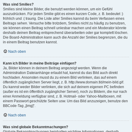
Was sind Smilies?
Smilies sind kleine Bilder, die benutzt werden können, um ein Gefühl
auszudrücken. Für jeden Smilie gibt es einen kurzen Code, z. B. bedeutet :)
fröhlich und :( traurig. Die Liste aller Smilies kannst du beim Verfassen eines
Beitrags sehen. Versuche bitte trotzdem, Smilies nicht zu häufig zu benutzen,
sie können einen Beitrag schnell unlesbar machen und ein Moderator könnte
deshalb deinen Beitrag entsprechend überarbeiten oder gar komplett löschen.
Die Board-Administration kann auch die Anzahl der Smilies begrenzen, die du
in einem Beitrag benutzen kannst.
Nach oben
Kann ich Bilder in meine Beiträge einfügen?
Ja, Bilder können in deinem Beitrag angezeigt werden. Wenn die
Administration Dateianhänge erlaubt hat, kannst du das Bild auch direkt
hochladen. Ansonsten musst du zu einem Bild verlinken, das auf einem
öffentlich zugänglichen Server liegt, z. B. http://www.domain.tld/mein-bild.gif.
Du kannst weder Bilder verlinken, die sich auf deinem eigenen PC befinden
(außer es ist ein öffentlich zugänglicher Server), noch zu Bildern, die nur nach
einer Anmeldung verfügbar sind, z. B. Hotmail- oder Yahoo-Mailboxen, mit
einem Passwort geschützte Seiten usw. Um das Bild anzuzeigen, benutze den
BBCode-Tag „[img]“.
Nach oben
Was sind globale Bekanntmachungen?
Globale Bekanntmachungen beinhalten wichtige Informationen, deshalb