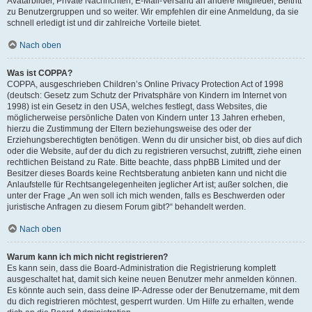
Avatarbilder, Private Nachrichten, E-Mail-Versand an andere Mitglieder, Beitritt
zu Benutzergruppen und so weiter. Wir empfehlen dir eine Anmeldung, da sie
schnell erledigt ist und dir zahlreiche Vorteile bietet.
Nach oben
Was ist COPPA?
COPPA, ausgeschrieben Children’s Online Privacy Protection Act of 1998
(deutsch: Gesetz zum Schutz der Privatsphäre von Kindern im Internet von
1998) ist ein Gesetz in den USA, welches festlegt, dass Websites, die
möglicherweise persönliche Daten von Kindern unter 13 Jahren erheben,
hierzu die Zustimmung der Eltern beziehungsweise des oder der
Erziehungsberechtigten benötigen. Wenn du dir unsicher bist, ob dies auf dich
oder die Website, auf der du dich zu registrieren versuchst, zutrifft, ziehe einen
rechtlichen Beistand zu Rate. Bitte beachte, dass phpBB Limited und der
Besitzer dieses Boards keine Rechtsberatung anbieten kann und nicht die
Anlaufstelle für Rechtsangelegenheiten jeglicher Art ist; außer solchen, die
unter der Frage „An wen soll ich mich wenden, falls es Beschwerden oder
juristische Anfragen zu diesem Forum gibt?“ behandelt werden.
Nach oben
Warum kann ich mich nicht registrieren?
Es kann sein, dass die Board-Administration die Registrierung komplett
ausgeschaltet hat, damit sich keine neuen Benutzer mehr anmelden können.
Es könnte auch sein, dass deine IP-Adresse oder der Benutzername, mit dem
du dich registrieren möchtest, gesperrt wurden. Um Hilfe zu erhalten, wende