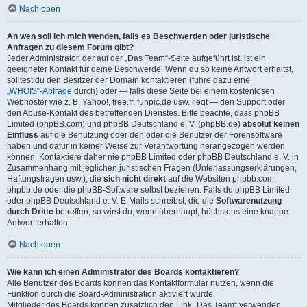
Nach oben
An wen soll ich mich wenden, falls es Beschwerden oder juristische
Anfragen zu diesem Forum gibt?
Jeder Administrator, der auf der „Das Team“-Seite aufgeführt ist, ist ein
geeigneter Kontakt für deine Beschwerde. Wenn du so keine Antwort erhältst,
solltest du den Besitzer der Domain kontaktieren (führe dazu eine
„WHOIS“-Abfrage
durch) oder — falls diese Seite bei einem kostenlosen
Webhoster wie z. B. Yahoo!, free.fr, funpic.de usw. liegt — den Support oder
den Abuse-Kontakt des betreffenden Dienstes. Bitte beachte, dass phpBB
Limited (phpBB.com) und phpBB Deutschland e. V. (phpBB.de)
absolut keinen
Einfluss
auf die Benutzung oder den oder die Benutzer der Forensoftware
haben und dafür in keiner Weise zur Verantwortung herangezogen werden
können. Kontaktiere daher nie phpBB Limited oder phpBB Deutschland e. V. in
Zusammenhang mit jeglichen juristischen Fragen (Unterlassungserklärungen,
Haftungsfragen usw.), die
sich nicht direkt
auf die Websiten phpbb.com,
phpbb.de oder die phpBB-Software selbst beziehen. Falls du phpBB Limited
oder phpBB Deutschland e. V. E-Mails schreibst, die die
Softwarenutzung
durch Dritte
betreffen, so wirst du, wenn überhaupt, höchstens eine knappe
Antwort erhalten.
Nach oben
Wie kann ich einen Administrator des Boards kontaktieren?
Alle Benutzer des Boards können das Kontaktformular nutzen, wenn die
Funktion durch die Board-Administration aktiviert wurde.
Mitglieder des Boards können zusätzlich den Link „Das Team“ verwenden.