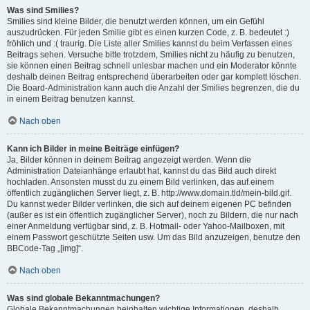
Was sind Smilies?
Smilies sind kleine Bilder, die benutzt werden können, um ein Gefühl
auszudrücken. Für jeden Smilie gibt es einen kurzen Code, z. B. bedeutet :)
fröhlich und :( traurig. Die Liste aller Smilies kannst du beim Verfassen eines
Beitrags sehen. Versuche bitte trotzdem, Smilies nicht zu häufig zu benutzen,
sie können einen Beitrag schnell unlesbar machen und ein Moderator könnte
deshalb deinen Beitrag entsprechend überarbeiten oder gar komplett löschen.
Die Board-Administration kann auch die Anzahl der Smilies begrenzen, die du
in einem Beitrag benutzen kannst.
Nach oben
Kann ich Bilder in meine Beiträge einfügen?
Ja, Bilder können in deinem Beitrag angezeigt werden. Wenn die
Administration Dateianhänge erlaubt hat, kannst du das Bild auch direkt
hochladen. Ansonsten musst du zu einem Bild verlinken, das auf einem
öffentlich zugänglichen Server liegt, z. B. http://www.domain.tld/mein-bild.gif.
Du kannst weder Bilder verlinken, die sich auf deinem eigenen PC befinden
(außer es ist ein öffentlich zugänglicher Server), noch zu Bildern, die nur nach
einer Anmeldung verfügbar sind, z. B. Hotmail- oder Yahoo-Mailboxen, mit
einem Passwort geschützte Seiten usw. Um das Bild anzuzeigen, benutze den
BBCode-Tag „[img]“.
Nach oben
Was sind globale Bekanntmachungen?
Globale Bekanntmachungen beinhalten wichtige Informationen, deshalb