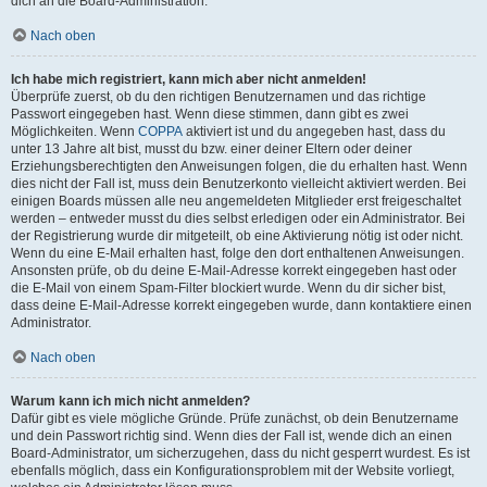
dich an die Board-Administration.
Nach oben
Ich habe mich registriert, kann mich aber nicht anmelden!
Überprüfe zuerst, ob du den richtigen Benutzernamen und das richtige
Passwort eingegeben hast. Wenn diese stimmen, dann gibt es zwei
Möglichkeiten. Wenn
COPPA
aktiviert ist und du angegeben hast, dass du
unter 13 Jahre alt bist, musst du bzw. einer deiner Eltern oder deiner
Erziehungsberechtigten den Anweisungen folgen, die du erhalten hast. Wenn
dies nicht der Fall ist, muss dein Benutzerkonto vielleicht aktiviert werden. Bei
einigen Boards müssen alle neu angemeldeten Mitglieder erst freigeschaltet
werden – entweder musst du dies selbst erledigen oder ein Administrator. Bei
der Registrierung wurde dir mitgeteilt, ob eine Aktivierung nötig ist oder nicht.
Wenn du eine E-Mail erhalten hast, folge den dort enthaltenen Anweisungen.
Ansonsten prüfe, ob du deine E-Mail-Adresse korrekt eingegeben hast oder
die E-Mail von einem Spam-Filter blockiert wurde. Wenn du dir sicher bist,
dass deine E-Mail-Adresse korrekt eingegeben wurde, dann kontaktiere einen
Administrator.
Nach oben
Warum kann ich mich nicht anmelden?
Dafür gibt es viele mögliche Gründe. Prüfe zunächst, ob dein Benutzername
und dein Passwort richtig sind. Wenn dies der Fall ist, wende dich an einen
Board-Administrator, um sicherzugehen, dass du nicht gesperrt wurdest. Es ist
ebenfalls möglich, dass ein Konfigurationsproblem mit der Website vorliegt,