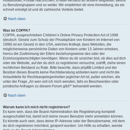
Avatarbilder, Private Nachrichten, E-Mail-Versand an andere Mitglieder, Beitritt
zu Benutzergruppen und so weiter. Wir empfehlen dir eine Anmeldung, da sie
schnell erledigt ist und dir zahlreiche Vorteile bietet.
Nach oben
Was ist COPPA?
COPPA, ausgeschrieben Children’s Online Privacy Protection Act of 1998
(deutsch: Gesetz zum Schutz der Privatsphäre von Kindern im Internet von
1998) ist ein Gesetz in den USA, welches festlegt, dass Websites, die
möglicherweise persönliche Daten von Kindern unter 13 Jahren erheben,
hierzu die Zustimmung der Eltern beziehungsweise des oder der
Erziehungsberechtigten benötigen. Wenn du dir unsicher bist, ob dies auf dich
oder die Website, auf der du dich zu registrieren versuchst, zutrifft, ziehe einen
rechtlichen Beistand zu Rate. Bitte beachte, dass phpBB Limited und der
Besitzer dieses Boards keine Rechtsberatung anbieten kann und nicht die
Anlaufstelle für Rechtsangelegenheiten jeglicher Art ist; außer solchen, die
unter der Frage „An wen soll ich mich wenden, falls es Beschwerden oder
juristische Anfragen zu diesem Forum gibt?“ behandelt werden.
Nach oben
Warum kann ich mich nicht registrieren?
Es kann sein, dass die Board-Administration die Registrierung komplett
ausgeschaltet hat, damit sich keine neuen Benutzer mehr anmelden können.
Es könnte auch sein, dass deine IP-Adresse oder der Benutzername, mit dem
du dich registrieren möchtest, gesperrt wurden. Um Hilfe zu erhalten, wende