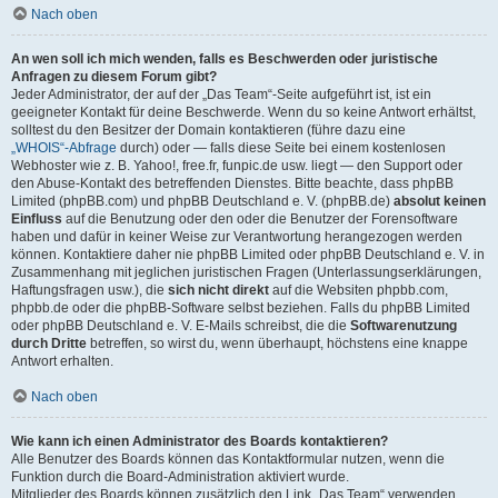
Nach oben
An wen soll ich mich wenden, falls es Beschwerden oder juristische
Anfragen zu diesem Forum gibt?
Jeder Administrator, der auf der „Das Team“-Seite aufgeführt ist, ist ein
geeigneter Kontakt für deine Beschwerde. Wenn du so keine Antwort erhältst,
solltest du den Besitzer der Domain kontaktieren (führe dazu eine
„WHOIS“-Abfrage
durch) oder — falls diese Seite bei einem kostenlosen
Webhoster wie z. B. Yahoo!, free.fr, funpic.de usw. liegt — den Support oder
den Abuse-Kontakt des betreffenden Dienstes. Bitte beachte, dass phpBB
Limited (phpBB.com) und phpBB Deutschland e. V. (phpBB.de)
absolut keinen
Einfluss
auf die Benutzung oder den oder die Benutzer der Forensoftware
haben und dafür in keiner Weise zur Verantwortung herangezogen werden
können. Kontaktiere daher nie phpBB Limited oder phpBB Deutschland e. V. in
Zusammenhang mit jeglichen juristischen Fragen (Unterlassungserklärungen,
Haftungsfragen usw.), die
sich nicht direkt
auf die Websiten phpbb.com,
phpbb.de oder die phpBB-Software selbst beziehen. Falls du phpBB Limited
oder phpBB Deutschland e. V. E-Mails schreibst, die die
Softwarenutzung
durch Dritte
betreffen, so wirst du, wenn überhaupt, höchstens eine knappe
Antwort erhalten.
Nach oben
Wie kann ich einen Administrator des Boards kontaktieren?
Alle Benutzer des Boards können das Kontaktformular nutzen, wenn die
Funktion durch die Board-Administration aktiviert wurde.
Mitglieder des Boards können zusätzlich den Link „Das Team“ verwenden.