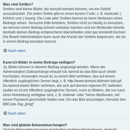
Was sind Smilies?
Smilies sind kleine Bilder, die benutzt werden können, um ein Gefühl
auszudrücken. Für jeden Smilie gibt es einen kurzen Code, z. B. bedeutet :)
fröhlich und :( traurig. Die Liste aller Smilies kannst du beim Verfassen eines
Beitrags sehen. Versuche bitte trotzdem, Smilies nicht zu häufig zu benutzen,
sie können einen Beitrag schnell unlesbar machen und ein Moderator könnte
deshalb deinen Beitrag entsprechend überarbeiten oder gar komplett löschen.
Die Board-Administration kann auch die Anzahl der Smilies begrenzen, die du
in einem Beitrag benutzen kannst.
Nach oben
Kann ich Bilder in meine Beiträge einfügen?
Ja, Bilder können in deinem Beitrag angezeigt werden. Wenn die
Administration Dateianhänge erlaubt hat, kannst du das Bild auch direkt
hochladen. Ansonsten musst du zu einem Bild verlinken, das auf einem
öffentlich zugänglichen Server liegt, z. B. http://www.domain.tld/mein-bild.gif.
Du kannst weder Bilder verlinken, die sich auf deinem eigenen PC befinden
(außer es ist ein öffentlich zugänglicher Server), noch zu Bildern, die nur nach
einer Anmeldung verfügbar sind, z. B. Hotmail- oder Yahoo-Mailboxen, mit
einem Passwort geschützte Seiten usw. Um das Bild anzuzeigen, benutze den
BBCode-Tag „[img]“.
Nach oben
Was sind globale Bekanntmachungen?
Globale Bekanntmachungen beinhalten wichtige Informationen, deshalb