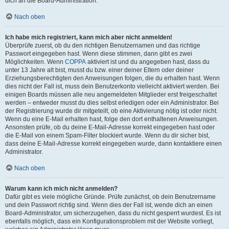
dich an die Board-Administration.
Nach oben
Ich habe mich registriert, kann mich aber nicht anmelden!
Überprüfe zuerst, ob du den richtigen Benutzernamen und das richtige
Passwort eingegeben hast. Wenn diese stimmen, dann gibt es zwei
Möglichkeiten. Wenn
COPPA
aktiviert ist und du angegeben hast, dass du
unter 13 Jahre alt bist, musst du bzw. einer deiner Eltern oder deiner
Erziehungsberechtigten den Anweisungen folgen, die du erhalten hast. Wenn
dies nicht der Fall ist, muss dein Benutzerkonto vielleicht aktiviert werden. Bei
einigen Boards müssen alle neu angemeldeten Mitglieder erst freigeschaltet
werden – entweder musst du dies selbst erledigen oder ein Administrator. Bei
der Registrierung wurde dir mitgeteilt, ob eine Aktivierung nötig ist oder nicht.
Wenn du eine E-Mail erhalten hast, folge den dort enthaltenen Anweisungen.
Ansonsten prüfe, ob du deine E-Mail-Adresse korrekt eingegeben hast oder
die E-Mail von einem Spam-Filter blockiert wurde. Wenn du dir sicher bist,
dass deine E-Mail-Adresse korrekt eingegeben wurde, dann kontaktiere einen
Administrator.
Nach oben
Warum kann ich mich nicht anmelden?
Dafür gibt es viele mögliche Gründe. Prüfe zunächst, ob dein Benutzername
und dein Passwort richtig sind. Wenn dies der Fall ist, wende dich an einen
Board-Administrator, um sicherzugehen, dass du nicht gesperrt wurdest. Es ist
ebenfalls möglich, dass ein Konfigurationsproblem mit der Website vorliegt,