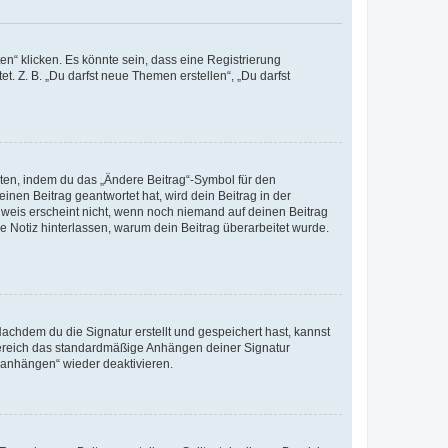
n“ klicken. Es könnte sein, dass eine Registrierung
t. Z. B. „Du darfst neue Themen erstellen“, „Du darfst
iten, indem du das „Ändere Beitrag“-Symbol für den
inen Beitrag geantwortet hat, wird dein Beitrag in der
nweis erscheint nicht, wenn noch niemand auf deinen Beitrag
ne Notiz hinterlassen, warum dein Beitrag überarbeitet wurde.
chdem du die Signatur erstellt und gespeichert hast, kannst
Bereich das standardmäßige Anhängen deiner Signatur
r anhängen“ wieder deaktivieren.