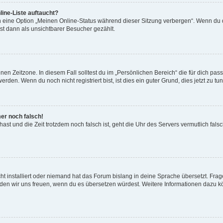
ine-Liste auftaucht?
n eine Option „Meinen Online-Status während dieser Sitzung verbergen“. Wenn du d
st dann als unsichtbarer Besucher gezählt.
en Zeitzone. In diesem Fall solltest du im „Persönlichen Bereich“ die für dich passe
den. Wenn du noch nicht registriert bist, ist dies ein guter Grund, dies jetzt zu tun
mer noch falsch!
t hast und die Zeit trotzdem noch falsch ist, geht die Uhr des Servers vermutlich fal
t installiert oder niemand hat das Forum bislang in deine Sprache übersetzt. Frag
, würden wir uns freuen, wenn du es übersetzen würdest. Weitere Informationen dazu