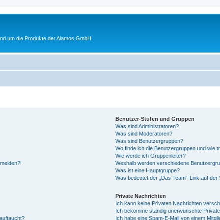
rund um die Produkte der Alamos GmbH
Benutzer-Stufen und Gruppen
Was sind Administratoren?
Was sind Moderatoren?
Was sind Benutzergruppen?
Wo finde ich die Benutzergruppen und wie tr
Wie werde ich Gruppenleiter?
anmelden?!
Weshalb werden verschiedene Benutzergrupp
Was ist eine Hauptgruppe?
Was bedeutet der „Das Team“-Link auf der S
Private Nachrichten
Ich kann keine Privaten Nachrichten versch
Ich bekomme ständig unerwünschte Private
auftaucht?
Ich habe eine Spam-E-Mail von einem Mitgli