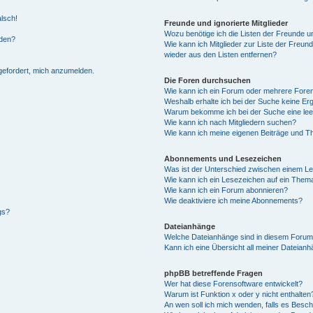
alsch!
Freunde und ignorierte Mitglieder
Wozu benötige ich die Listen der Freunde un
rden?
Wie kann ich Mitglieder zur Liste der Freund
wieder aus den Listen entfernen?
fgefordert, mich anzumelden.
Die Foren durchsuchen
Wie kann ich ein Forum oder mehrere For
Weshalb erhalte ich bei der Suche keine Er
Warum bekomme ich bei der Suche eine lee
Wie kann ich nach Mitgliedern suchen?
Wie kann ich meine eigenen Beiträge und T
Abonnements und Lesezeichen
Was ist der Unterschied zwischen einem L
Wie kann ich ein Lesezeichen auf ein Them
Wie kann ich ein Forum abonnieren?
Wie deaktiviere ich meine Abonnements?
gs?
Dateianhänge
Welche Dateianhänge sind in diesem Forum
Kann ich eine Übersicht all meiner Dateian
phpBB betreffende Fragen
Wer hat diese Forensoftware entwickelt?
Warum ist Funktion x oder y nicht enthalten
An wen soll ich mich wenden, falls es Besc