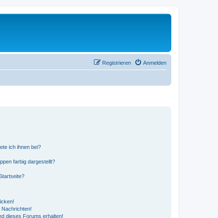
Registrieren
Anmelden
ete ich ihnen bei?
en farbig dargestellt?
tartseite?
icken!
 Nachrichten!
ed dieses Forums erhalten!