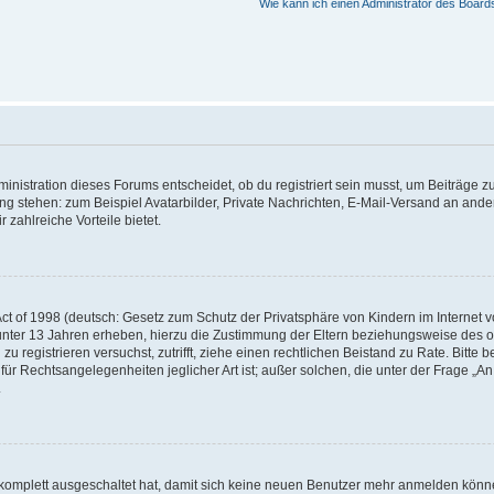
Wie kann ich einen Administrator des Board
istration dieses Forums entscheidet, ob du registriert sein musst, um Beiträge zu s
ung stehen: zum Beispiel Avatarbilder, Private Nachrichten, E-Mail-Versand an ander
 zahlreiche Vorteile bietet.
t of 1998 (deutsch: Gesetz zum Schutz der Privatsphäre von Kindern im Internet vo
unter 13 Jahren erheben, hierzu die Zustimmung der Eltern beziehungsweise des o
h zu registrieren versuchst, zutrifft, ziehe einen rechtlichen Beistand zu Rate. Bit
für Rechtsangelegenheiten jeglicher Art ist; außer solchen, die unter der Frage „
.
g komplett ausgeschaltet hat, damit sich keine neuen Benutzer mehr anmelden könn