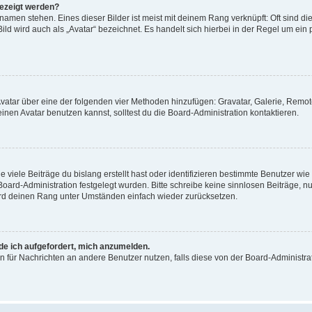
gezeigt werden?
amen stehen. Eines dieser Bilder ist meist mit deinem Rang verknüpft: Oft sind di
ld wird auch als „Avatar“ bezeichnet. Es handelt sich hierbei in der Regel um ein
 Avatar über eine der folgenden vier Methoden hinzufügen: Gravatar, Galerie, Rem
en Avatar benutzen kannst, solltest du die Board-Administration kontaktieren.
viele Beiträge du bislang erstellt hast oder identifizieren bestimmte Benutzer w
 Board-Administration festgelegt wurden. Bitte schreibe keine sinnlosen Beiträge
wird deinen Rang unter Umständen einfach wieder zurücksetzen.
rde ich aufgefordert, mich anzumelden.
ion für Nachrichten an andere Benutzer nutzen, falls diese von der Board-Administ