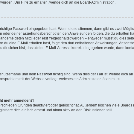
 wurden. Um Hilfe zu erhalten, wende dich an die Board-Administration.
 richtige Passwort eingegeben hast. Wenn diese stimmen, dann gibt es zwei Mögl
tern oder deiner Erziehungsberechtigten den Anweisungen folgen, die du erhalten ha
u angemeldeten Mitglieder erst freigeschaltet werden – entweder musst du dies selbs
. Wenn du eine E-Mail erhalten hast, folge den dort enthaltenen Anweisungen. Ansons
 dir sicher bist, dass deine E-Mail-Adresse korrekt eingegeben wurde, dann kontak
Benutzername und dein Passwort richtig sind. Wenn dies der Fall ist, wende dich a
ionsproblem mit der Website vorliegt, welches ein Administrator lösen muss.
icht mehr anmelden?!
erschieden Gründen deaktiviert oder gelöscht hat. Außerdem löschen viele Boards r
triere dich einfach erneut und nimm aktiv an den Diskussionen teil!