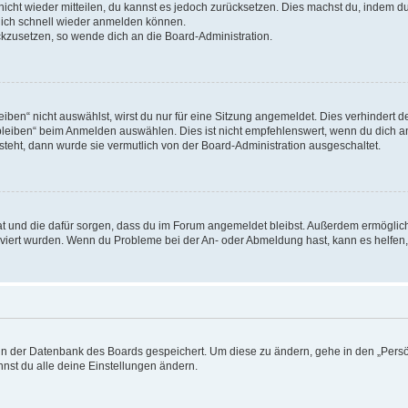
 nicht wieder mitteilen, du kannst es jedoch zurücksetzen. Dies machst du, indem 
 dich schnell wieder anmelden können.
ückzusetzen, so wende dich an die Board-Administration.
en“ nicht auswählst, wirst du nur für eine Sitzung angemeldet. Dies verhindert 
leiben“ beim Anmelden auswählen. Dies ist nicht empfehlenswert, wenn du dich an
 steht, dann wurde sie vermutlich von der Board-Administration ausgeschaltet.
 hat und die dafür sorgen, dass du im Forum angemeldet bleibst. Außerdem ermögli
tiviert wurden. Wenn du Probleme bei der An- oder Abmeldung hast, kann es helfen
n in der Datenbank des Boards gespeichert. Um diese zu ändern, gehe in den „Persö
nst du alle deine Einstellungen ändern.