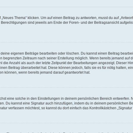
„Neues Thema“ klicken. Um auf einen Beitrag zu antworten, musst du auf „Antworte
e Berechtigungen sind jeweils am Ende der Foren- und der Beitragsansicht aufgeliste
r deine eigenen Beiträge bearbeiten oder löschen. Du kannst einen Beitrag bearbe
inen begrenzten Zeitraum nach seiner Erstellung möglich. Wenn bereits jemand auf de
 die Anzahl als auch der letzte Zeitpunkt der Bearbeitungen angezeigt. Dieser Hi
en Beitrag überarbeitet hat. Diese können jedoch, falls sie es für nötig halten, ei
hen können, wenn bereits jemand darauf geantwortet hat.
st eine solche in den Einstellungen in deinem persönlichen Bereich entwerfen. Na
eren. Du kannst eine Signatur auch hinzufügen, indem du in deinem persönlichen 
atur verfassen möchtest, so kannst du dort einfach das Kontrollkästchen „Signatu