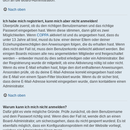
dich an die Board-Administration.
Nach oben
Ich habe mich registriert, kann mich aber nicht anmelden!
Überprüfe zuerst, ob du den richtigen Benutzernamen und das richtige
Passwort eingegeben hast. Wenn diese stimmen, dann gibt es zwei
Möglichkeiten. Wenn
COPPA
aktiviert ist und du angegeben hast, dass du
unter 13 Jahre alt bist, musst du bzw. einer deiner Eltern oder deiner
Erziehungsberechtigten den Anweisungen folgen, die du erhalten hast. Wenn
dies nicht der Fall ist, muss dein Benutzerkonto vielleicht aktiviert werden. Bei
einigen Boards müssen alle neu angemeldeten Mitglieder erst freigeschaltet
werden – entweder musst du dies selbst erledigen oder ein Administrator. Bei
der Registrierung wurde dir mitgeteilt, ob eine Aktivierung nötig ist oder nicht.
Wenn du eine E-Mail erhalten hast, folge den dort enthaltenen Anweisungen.
Ansonsten prüfe, ob du deine E-Mail-Adresse korrekt eingegeben hast oder
die E-Mail von einem Spam-Filter blockiert wurde. Wenn du dir sicher bist,
dass deine E-Mail-Adresse korrekt eingegeben wurde, dann kontaktiere einen
Administrator.
Nach oben
Warum kann ich mich nicht anmelden?
Dafür gibt es viele mögliche Gründe. Prüfe zunächst, ob dein Benutzername
und dein Passwort richtig sind. Wenn dies der Fall ist, wende dich an einen
Board-Administrator, um sicherzugehen, dass du nicht gesperrt wurdest. Es ist
ebenfalls möglich, dass ein Konfigurationsproblem mit der Website vorliegt,