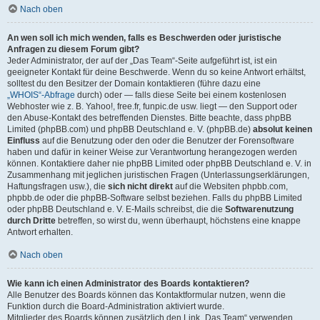
Nach oben
An wen soll ich mich wenden, falls es Beschwerden oder juristische
Anfragen zu diesem Forum gibt?
Jeder Administrator, der auf der „Das Team“-Seite aufgeführt ist, ist ein
geeigneter Kontakt für deine Beschwerde. Wenn du so keine Antwort erhältst,
solltest du den Besitzer der Domain kontaktieren (führe dazu eine
„WHOIS“-Abfrage
durch) oder — falls diese Seite bei einem kostenlosen
Webhoster wie z. B. Yahoo!, free.fr, funpic.de usw. liegt — den Support oder
den Abuse-Kontakt des betreffenden Dienstes. Bitte beachte, dass phpBB
Limited (phpBB.com) und phpBB Deutschland e. V. (phpBB.de)
absolut keinen
Einfluss
auf die Benutzung oder den oder die Benutzer der Forensoftware
haben und dafür in keiner Weise zur Verantwortung herangezogen werden
können. Kontaktiere daher nie phpBB Limited oder phpBB Deutschland e. V. in
Zusammenhang mit jeglichen juristischen Fragen (Unterlassungserklärungen,
Haftungsfragen usw.), die
sich nicht direkt
auf die Websiten phpbb.com,
phpbb.de oder die phpBB-Software selbst beziehen. Falls du phpBB Limited
oder phpBB Deutschland e. V. E-Mails schreibst, die die
Softwarenutzung
durch Dritte
betreffen, so wirst du, wenn überhaupt, höchstens eine knappe
Antwort erhalten.
Nach oben
Wie kann ich einen Administrator des Boards kontaktieren?
Alle Benutzer des Boards können das Kontaktformular nutzen, wenn die
Funktion durch die Board-Administration aktiviert wurde.
Mitglieder des Boards können zusätzlich den Link „Das Team“ verwenden.