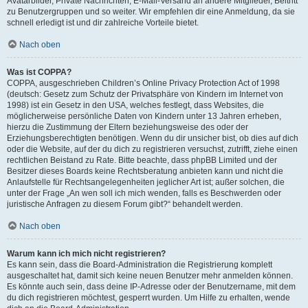
Avatarbilder, Private Nachrichten, E-Mail-Versand an andere Mitglieder, Beitritt
zu Benutzergruppen und so weiter. Wir empfehlen dir eine Anmeldung, da sie
schnell erledigt ist und dir zahlreiche Vorteile bietet.
Nach oben
Was ist COPPA?
COPPA, ausgeschrieben Children’s Online Privacy Protection Act of 1998
(deutsch: Gesetz zum Schutz der Privatsphäre von Kindern im Internet von
1998) ist ein Gesetz in den USA, welches festlegt, dass Websites, die
möglicherweise persönliche Daten von Kindern unter 13 Jahren erheben,
hierzu die Zustimmung der Eltern beziehungsweise des oder der
Erziehungsberechtigten benötigen. Wenn du dir unsicher bist, ob dies auf dich
oder die Website, auf der du dich zu registrieren versuchst, zutrifft, ziehe einen
rechtlichen Beistand zu Rate. Bitte beachte, dass phpBB Limited und der
Besitzer dieses Boards keine Rechtsberatung anbieten kann und nicht die
Anlaufstelle für Rechtsangelegenheiten jeglicher Art ist; außer solchen, die
unter der Frage „An wen soll ich mich wenden, falls es Beschwerden oder
juristische Anfragen zu diesem Forum gibt?“ behandelt werden.
Nach oben
Warum kann ich mich nicht registrieren?
Es kann sein, dass die Board-Administration die Registrierung komplett
ausgeschaltet hat, damit sich keine neuen Benutzer mehr anmelden können.
Es könnte auch sein, dass deine IP-Adresse oder der Benutzername, mit dem
du dich registrieren möchtest, gesperrt wurden. Um Hilfe zu erhalten, wende