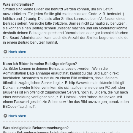
Was sind Smilies?
Smilies sind kleine Bilder, die benutzt werden können, um ein Gefühl
auszudrücken. Für jeden Smilie gibt es einen kurzen Code, z. B. bedeutet :)
fröhlich und :( traurig. Die Liste aller Smilies kannst du beim Verfassen eines
Beitrags sehen. Versuche bitte trotzdem, Smilies nicht zu häufig zu benutzen,
sie können einen Beitrag schnell unlesbar machen und ein Moderator könnte
deshalb deinen Beitrag entsprechend überarbeiten oder gar komplett löschen.
Die Board-Administration kann auch die Anzahl der Smilies begrenzen, die du
in einem Beitrag benutzen kannst.
Nach oben
Kann ich Bilder in meine Beiträge einfügen?
Ja, Bilder können in deinem Beitrag angezeigt werden. Wenn die
Administration Dateianhänge erlaubt hat, kannst du das Bild auch direkt
hochladen. Ansonsten musst du zu einem Bild verlinken, das auf einem
öffentlich zugänglichen Server liegt, z. B. http://www.domain.tld/mein-bild.gif.
Du kannst weder Bilder verlinken, die sich auf deinem eigenen PC befinden
(außer es ist ein öffentlich zugänglicher Server), noch zu Bildern, die nur nach
einer Anmeldung verfügbar sind, z. B. Hotmail- oder Yahoo-Mailboxen, mit
einem Passwort geschützte Seiten usw. Um das Bild anzuzeigen, benutze den
BBCode-Tag „[img]“.
Nach oben
Was sind globale Bekanntmachungen?
Globale Bekanntmachungen beinhalten wichtige Informationen, deshalb