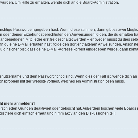
 wurden. Um Hilfe zu erhalten, wende dich an die Board-Administration.
 richtige Passwort eingegeben hast. Wenn diese stimmen, dann gibt es zwei Mögl
tern oder deiner Erziehungsberechtigten den Anweisungen folgen, die du erhalten ha
u angemeldeten Mitglieder erst freigeschaltet werden – entweder musst du dies selbs
. Wenn du eine E-Mail erhalten hast, folge den dort enthaltenen Anweisungen. Ansons
 dir sicher bist, dass deine E-Mail-Adresse korrekt eingegeben wurde, dann kontak
Benutzername und dein Passwort richtig sind. Wenn dies der Fall ist, wende dich a
ionsproblem mit der Website vorliegt, welches ein Administrator lösen muss.
icht mehr anmelden?!
erschieden Gründen deaktiviert oder gelöscht hat. Außerdem löschen viele Boards r
triere dich einfach erneut und nimm aktiv an den Diskussionen teil!