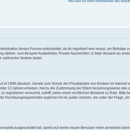
Wie kann ich einen Administrator des Board
istration dieses Forums entscheidet, ob du registriert sein musst, um Beiträge zu s
ung stehen: zum Beispiel Avatarbilder, Private Nachrichten, E-Mail-Versand an ander
 zahlreiche Vorteile bietet.
t of 1998 (deutsch: Gesetz zum Schutz der Privatsphäre von Kindern im Internet vo
unter 13 Jahren erheben, hierzu die Zustimmung der Eltern beziehungsweise des o
h zu registrieren versuchst, zutrifft, ziehe einen rechtlichen Beistand zu Rate. Bit
für Rechtsangelegenheiten jeglicher Art ist; außer solchen, die unter der Frage „
.
g komplett ausgeschaltet hat, damit sich keine neuen Benutzer mehr anmelden könn