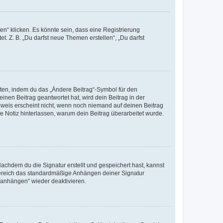
n“ klicken. Es könnte sein, dass eine Registrierung
t. Z. B. „Du darfst neue Themen erstellen“, „Du darfst
iten, indem du das „Ändere Beitrag“-Symbol für den
inen Beitrag geantwortet hat, wird dein Beitrag in der
nweis erscheint nicht, wenn noch niemand auf deinen Beitrag
ne Notiz hinterlassen, warum dein Beitrag überarbeitet wurde.
chdem du die Signatur erstellt und gespeichert hast, kannst
Bereich das standardmäßige Anhängen deiner Signatur
r anhängen“ wieder deaktivieren.