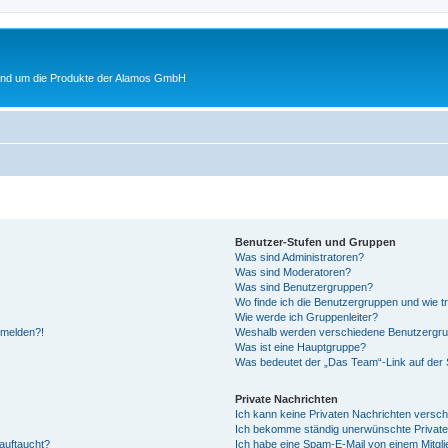
rund um die Produkte der Alamos GmbH
Benutzer-Stufen und Gruppen
Was sind Administratoren?
Was sind Moderatoren?
Was sind Benutzergruppen?
Wo finde ich die Benutzergruppen und wie tr
Wie werde ich Gruppenleiter?
anmelden?!
Weshalb werden verschiedene Benutzergrupp
Was ist eine Hauptgruppe?
Was bedeutet der „Das Team“-Link auf der S
Private Nachrichten
Ich kann keine Privaten Nachrichten versch
Ich bekomme ständig unerwünschte Private
auftaucht?
Ich habe eine Spam-E-Mail von einem Mitgli