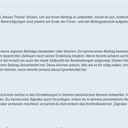
„Neues Thema“ klicken. Um auf einen Beitrag zu antworten, musst du auf „Antworte
e Berechtigungen sind jeweils am Ende der Foren- und der Beitragsansicht aufgeliste
r deine eigenen Beiträge bearbeiten oder löschen. Du kannst einen Beitrag bearbe
inen begrenzten Zeitraum nach seiner Erstellung möglich. Wenn bereits jemand auf de
 die Anzahl als auch der letzte Zeitpunkt der Bearbeitungen angezeigt. Dieser Hi
en Beitrag überarbeitet hat. Diese können jedoch, falls sie es für nötig halten, ei
hen können, wenn bereits jemand darauf geantwortet hat.
st eine solche in den Einstellungen in deinem persönlichen Bereich entwerfen. Na
eren. Du kannst eine Signatur auch hinzufügen, indem du in deinem persönlichen 
atur verfassen möchtest, so kannst du dort einfach das Kontrollkästchen „Signatu