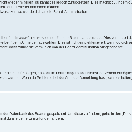
 nicht wieder mitteilen, du kannst es jedoch zurücksetzen. Dies machst du, indem 
 dich schnell wieder anmelden können.
ückzusetzen, so wende dich an die Board-Administration.
en“ nicht auswählst, wirst du nur für eine Sitzung angemeldet. Dies verhindert 
leiben“ beim Anmelden auswählen. Dies ist nicht empfehlenswert, wenn du dich an
 steht, dann wurde sie vermutlich von der Board-Administration ausgeschaltet.
 hat und die dafür sorgen, dass du im Forum angemeldet bleibst. Außerdem ermögli
tiviert wurden. Wenn du Probleme bei der An- oder Abmeldung hast, kann es helfen
n in der Datenbank des Boards gespeichert. Um diese zu ändern, gehe in den „Persö
nst du alle deine Einstellungen ändern.