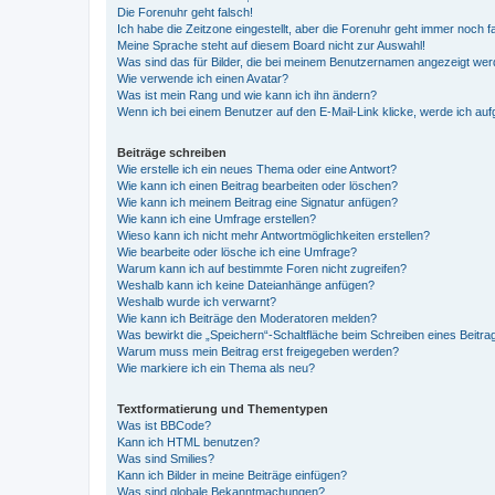
Die Forenuhr geht falsch!
Ich habe die Zeitzone eingestellt, aber die Forenuhr geht immer noch f
Meine Sprache steht auf diesem Board nicht zur Auswahl!
Was sind das für Bilder, die bei meinem Benutzernamen angezeigt we
Wie verwende ich einen Avatar?
Was ist mein Rang und wie kann ich ihn ändern?
Wenn ich bei einem Benutzer auf den E-Mail-Link klicke, werde ich au
Beiträge schreiben
Wie erstelle ich ein neues Thema oder eine Antwort?
Wie kann ich einen Beitrag bearbeiten oder löschen?
Wie kann ich meinem Beitrag eine Signatur anfügen?
Wie kann ich eine Umfrage erstellen?
Wieso kann ich nicht mehr Antwortmöglichkeiten erstellen?
Wie bearbeite oder lösche ich eine Umfrage?
Warum kann ich auf bestimmte Foren nicht zugreifen?
Weshalb kann ich keine Dateianhänge anfügen?
Weshalb wurde ich verwarnt?
Wie kann ich Beiträge den Moderatoren melden?
Was bewirkt die „Speichern“-Schaltfläche beim Schreiben eines Beitra
Warum muss mein Beitrag erst freigegeben werden?
Wie markiere ich ein Thema als neu?
Textformatierung und Thementypen
Was ist BBCode?
Kann ich HTML benutzen?
Was sind Smilies?
Kann ich Bilder in meine Beiträge einfügen?
Was sind globale Bekanntmachungen?