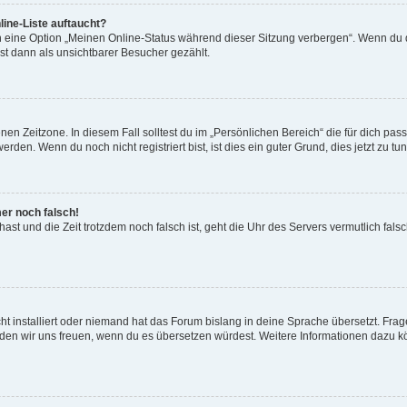
ine-Liste auftaucht?
n eine Option „Meinen Online-Status während dieser Sitzung verbergen“. Wenn du d
st dann als unsichtbarer Besucher gezählt.
en Zeitzone. In diesem Fall solltest du im „Persönlichen Bereich“ die für dich passe
den. Wenn du noch nicht registriert bist, ist dies ein guter Grund, dies jetzt zu tun
mer noch falsch!
t hast und die Zeit trotzdem noch falsch ist, geht die Uhr des Servers vermutlich fal
t installiert oder niemand hat das Forum bislang in deine Sprache übersetzt. Frag
, würden wir uns freuen, wenn du es übersetzen würdest. Weitere Informationen dazu