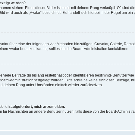
gezeigt werden?
amen stehen. Eines dieser Bilder ist meist mit deinem Rang verknüpft: Oft sind di
ld wird auch als „Avatar“ bezeichnet. Es handelt sich hierbei in der Regel um ein
 Avatar über eine der folgenden vier Methoden hinzufügen: Gravatar, Galerie, Rem
en Avatar benutzen kannst, solltest du die Board-Administration kontaktieren.
viele Beiträge du bislang erstellt hast oder identifizieren bestimmte Benutzer w
 Board-Administration festgelegt wurden. Bitte schreibe keine sinnlosen Beiträge
wird deinen Rang unter Umständen einfach wieder zurücksetzen.
rde ich aufgefordert, mich anzumelden.
ion für Nachrichten an andere Benutzer nutzen, falls diese von der Board-Administ