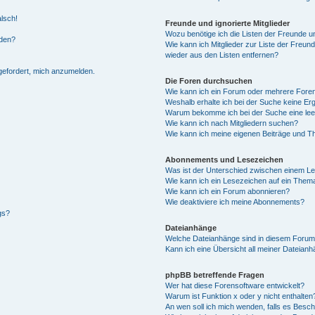
alsch!
Freunde und ignorierte Mitglieder
Wozu benötige ich die Listen der Freunde un
rden?
Wie kann ich Mitglieder zur Liste der Freund
wieder aus den Listen entfernen?
fgefordert, mich anzumelden.
Die Foren durchsuchen
Wie kann ich ein Forum oder mehrere For
Weshalb erhalte ich bei der Suche keine Er
Warum bekomme ich bei der Suche eine lee
Wie kann ich nach Mitgliedern suchen?
Wie kann ich meine eigenen Beiträge und T
Abonnements und Lesezeichen
Was ist der Unterschied zwischen einem L
Wie kann ich ein Lesezeichen auf ein Them
Wie kann ich ein Forum abonnieren?
Wie deaktiviere ich meine Abonnements?
gs?
Dateianhänge
Welche Dateianhänge sind in diesem Forum
Kann ich eine Übersicht all meiner Dateian
phpBB betreffende Fragen
Wer hat diese Forensoftware entwickelt?
Warum ist Funktion x oder y nicht enthalten
An wen soll ich mich wenden, falls es Besc