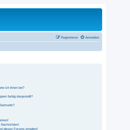
Registrieren
Anmelden
ete ich ihnen bei?
en farbig dargestellt?
tartseite?
icken!
 Nachrichten!
ed dieses Forums erhalten!