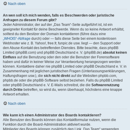
Nach oben
An wen soll ich mich wenden, falls es Beschwerden oder juristische
Anfragen zu diesem Forum gibt?
Jeder Administrator, der auf der „Das Team“-Seite aufgeführt ist, ist ein
geeigneter Kontakt für deine Beschwerde. Wenn du so keine Antwort erhältst,
solltest du den Besitzer der Domain kontaktieren (führe dazu eine
„WHOIS“-Abfrage
durch) oder — falls diese Seite bei einem kostenlosen
Webhoster wie z. B. Yahoo!, free.fr, funpic.de usw. liegt — den Support oder
den Abuse-Kontakt des betreffenden Dienstes. Bitte beachte, dass phpBB
Limited (phpBB.com) und phpBB Deutschland e. V. (phpBB.de)
absolut keinen
Einfluss
auf die Benutzung oder den oder die Benutzer der Forensoftware
haben und dafür in keiner Weise zur Verantwortung herangezogen werden
können. Kontaktiere daher nie phpBB Limited oder phpBB Deutschland e. V. in
Zusammenhang mit jeglichen juristischen Fragen (Unterlassungserklärungen,
Haftungsfragen usw.), die
sich nicht direkt
auf die Websiten phpbb.com,
phpbb.de oder die phpBB-Software selbst beziehen. Falls du phpBB Limited
oder phpBB Deutschland e. V. E-Mails schreibst, die die
Softwarenutzung
durch Dritte
betreffen, so wirst du, wenn überhaupt, höchstens eine knappe
Antwort erhalten.
Nach oben
Wie kann ich einen Administrator des Boards kontaktieren?
Alle Benutzer des Boards können das Kontaktformular nutzen, wenn die
Funktion durch die Board-Administration aktiviert wurde.
Mitglieder des Boards können zusätzlich den Link „Das Team“ verwenden.