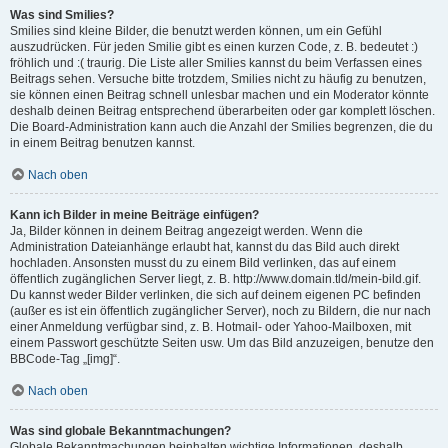
Was sind Smilies?
Smilies sind kleine Bilder, die benutzt werden können, um ein Gefühl
auszudrücken. Für jeden Smilie gibt es einen kurzen Code, z. B. bedeutet :)
fröhlich und :( traurig. Die Liste aller Smilies kannst du beim Verfassen eines
Beitrags sehen. Versuche bitte trotzdem, Smilies nicht zu häufig zu benutzen,
sie können einen Beitrag schnell unlesbar machen und ein Moderator könnte
deshalb deinen Beitrag entsprechend überarbeiten oder gar komplett löschen.
Die Board-Administration kann auch die Anzahl der Smilies begrenzen, die du
in einem Beitrag benutzen kannst.
Nach oben
Kann ich Bilder in meine Beiträge einfügen?
Ja, Bilder können in deinem Beitrag angezeigt werden. Wenn die
Administration Dateianhänge erlaubt hat, kannst du das Bild auch direkt
hochladen. Ansonsten musst du zu einem Bild verlinken, das auf einem
öffentlich zugänglichen Server liegt, z. B. http://www.domain.tld/mein-bild.gif.
Du kannst weder Bilder verlinken, die sich auf deinem eigenen PC befinden
(außer es ist ein öffentlich zugänglicher Server), noch zu Bildern, die nur nach
einer Anmeldung verfügbar sind, z. B. Hotmail- oder Yahoo-Mailboxen, mit
einem Passwort geschützte Seiten usw. Um das Bild anzuzeigen, benutze den
BBCode-Tag „[img]“.
Nach oben
Was sind globale Bekanntmachungen?
Globale Bekanntmachungen beinhalten wichtige Informationen, deshalb