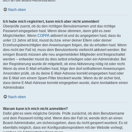
dich an die Board-Administration.
Nach oben
Ich habe mich registriert, kann mich aber nicht anmelden!
Überprüfe zuerst, ob du den richtigen Benutzernamen und das richtige
Passwort eingegeben hast. Wenn diese stimmen, dann gibt es zwei
Möglichkeiten. Wenn
COPPA
aktiviert ist und du angegeben hast, dass du
unter 13 Jahre alt bist, musst du bzw. einer deiner Eltern oder deiner
Erziehungsberechtigten den Anweisungen folgen, die du erhalten hast. Wenn
dies nicht der Fall ist, muss dein Benutzerkonto vielleicht aktiviert werden. Bei
einigen Boards müssen alle neu angemeldeten Mitglieder erst freigeschaltet
werden – entweder musst du dies selbst erledigen oder ein Administrator. Bei
der Registrierung wurde dir mitgeteilt, ob eine Aktivierung nötig ist oder nicht.
Wenn du eine E-Mail erhalten hast, folge den dort enthaltenen Anweisungen.
Ansonsten prüfe, ob du deine E-Mail-Adresse korrekt eingegeben hast oder
die E-Mail von einem Spam-Filter blockiert wurde. Wenn du dir sicher bist,
dass deine E-Mail-Adresse korrekt eingegeben wurde, dann kontaktiere einen
Administrator.
Nach oben
Warum kann ich mich nicht anmelden?
Dafür gibt es viele mögliche Gründe. Prüfe zunächst, ob dein Benutzername
und dein Passwort richtig sind. Wenn dies der Fall ist, wende dich an einen
Board-Administrator, um sicherzugehen, dass du nicht gesperrt wurdest. Es ist
ebenfalls möglich, dass ein Konfigurationsproblem mit der Website vorliegt,