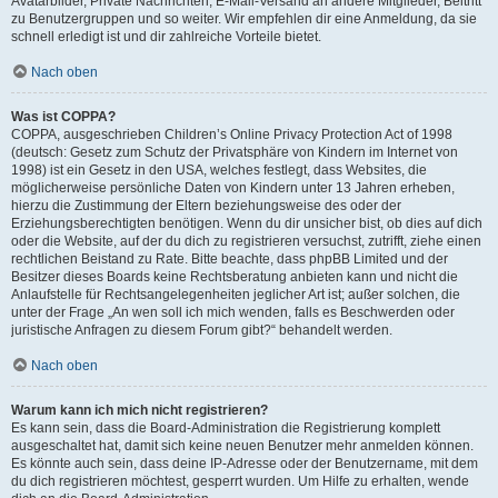
Avatarbilder, Private Nachrichten, E-Mail-Versand an andere Mitglieder, Beitritt
zu Benutzergruppen und so weiter. Wir empfehlen dir eine Anmeldung, da sie
schnell erledigt ist und dir zahlreiche Vorteile bietet.
Nach oben
Was ist COPPA?
COPPA, ausgeschrieben Children’s Online Privacy Protection Act of 1998
(deutsch: Gesetz zum Schutz der Privatsphäre von Kindern im Internet von
1998) ist ein Gesetz in den USA, welches festlegt, dass Websites, die
möglicherweise persönliche Daten von Kindern unter 13 Jahren erheben,
hierzu die Zustimmung der Eltern beziehungsweise des oder der
Erziehungsberechtigten benötigen. Wenn du dir unsicher bist, ob dies auf dich
oder die Website, auf der du dich zu registrieren versuchst, zutrifft, ziehe einen
rechtlichen Beistand zu Rate. Bitte beachte, dass phpBB Limited und der
Besitzer dieses Boards keine Rechtsberatung anbieten kann und nicht die
Anlaufstelle für Rechtsangelegenheiten jeglicher Art ist; außer solchen, die
unter der Frage „An wen soll ich mich wenden, falls es Beschwerden oder
juristische Anfragen zu diesem Forum gibt?“ behandelt werden.
Nach oben
Warum kann ich mich nicht registrieren?
Es kann sein, dass die Board-Administration die Registrierung komplett
ausgeschaltet hat, damit sich keine neuen Benutzer mehr anmelden können.
Es könnte auch sein, dass deine IP-Adresse oder der Benutzername, mit dem
du dich registrieren möchtest, gesperrt wurden. Um Hilfe zu erhalten, wende