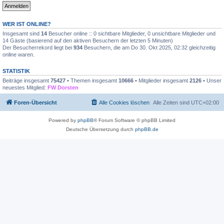
WER IST ONLINE?
Insgesamt sind
14
Besucher online :: 0 sichtbare Mitglieder, 0 unsichtbare Mitglieder und
14 Gäste (basierend auf den aktiven Besuchern der letzten 5 Minuten)
Der Besucherrekord liegt bei
934
Besuchern, die am Do 30. Okt 2025, 02:32 gleichzeitig
online waren.
STATISTIK
Beiträge insgesamt
75427
• Themen insgesamt
10666
• Mitglieder insgesamt
2126
• Unser
neuestes Mitglied:
FW Dorsten
Foren-Übersicht
Alle Cookies löschen
Alle Zeiten sind
UTC+02:00
Powered by
phpBB
® Forum Software © phpBB Limited
Deutsche Übersetzung durch
phpBB.de