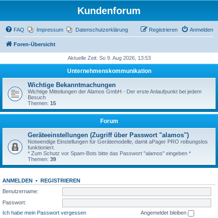
Kundenforum
FAQ
Impressum
Datenschutzerklärung
Registrieren
Anmelden
Foren-Übersicht
Aktuelle Zeit: So 9. Aug 2026, 13:53
Unternehmenskommunikation
Wichtige Bekanntmachungen
Wichtige Mitteilungen der Alamos GmbH - Der erste Anlaufpunkt bei jedem
Besuch
Themen:
15
Forum
Geräteeinstellungen (Zugriff über Passwort "alamos")
Notwendige Einstellungen für Gerätemodelle, damit aPager PRO reibungslos
funktioniert.
* Zum Schutz vor Spam-Bots bitte das Passwort "alamos" eingeben *
Themen:
39
ANMELDEN
•
REGISTRIEREN
Benutzername:
Passwort:
Ich habe mein Passwort vergessen
Angemeldet bleiben