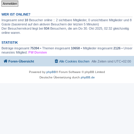
WER IST ONLINE?
Insgesamt sind
10
Besucher online :: 2 sichtbare Mitglieder, 0 unsichtbare Mitglieder und 8
Gäste (basierend auf den aktiven Besuchern der letzten 5 Minuten)
Der Besucherrekord liegt bei
934
Besuchern, die am Do 30. Okt 2025, 02:32 gleichzeitig
online waren.
STATISTIK
Beiträge insgesamt
75394
• Themen insgesamt
10658
• Mitglieder insgesamt
2126
• Unser
neuestes Mitglied:
FW Dorsten
Foren-Übersicht
Alle Cookies löschen
Alle Zeiten sind
UTC+02:00
Powered by
phpBB
® Forum Software © phpBB Limited
Deutsche Übersetzung durch
phpBB.de