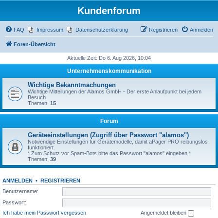
Kundenforum
FAQ
Impressum
Datenschutzerklärung
Registrieren
Anmelden
Foren-Übersicht
Aktuelle Zeit: Do 6. Aug 2026, 10:04
Unternehmenskommunikation
Wichtige Bekanntmachungen
Wichtige Mitteilungen der Alamos GmbH - Der erste Anlaufpunkt bei jedem
Besuch
Themen:
15
Forum
Geräteeinstellungen (Zugriff über Passwort "alamos")
Notwendige Einstellungen für Gerätemodelle, damit aPager PRO reibungslos
funktioniert.
* Zum Schutz vor Spam-Bots bitte das Passwort "alamos" eingeben *
Themen:
39
ANMELDEN
•
REGISTRIEREN
Benutzername:
Passwort:
Ich habe mein Passwort vergessen
Angemeldet bleiben