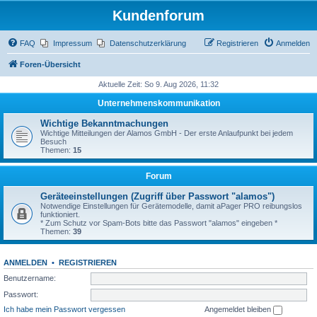
Kundenforum
FAQ
Impressum
Datenschutzerklärung
Registrieren
Anmelden
Foren-Übersicht
Aktuelle Zeit: So 9. Aug 2026, 11:32
Unternehmenskommunikation
Wichtige Bekanntmachungen
Wichtige Mitteilungen der Alamos GmbH - Der erste Anlaufpunkt bei jedem
Besuch
Themen:
15
Forum
Geräteeinstellungen (Zugriff über Passwort "alamos")
Notwendige Einstellungen für Gerätemodelle, damit aPager PRO reibungslos
funktioniert.
* Zum Schutz vor Spam-Bots bitte das Passwort "alamos" eingeben *
Themen:
39
ANMELDEN
•
REGISTRIEREN
Benutzername:
Passwort:
Ich habe mein Passwort vergessen
Angemeldet bleiben