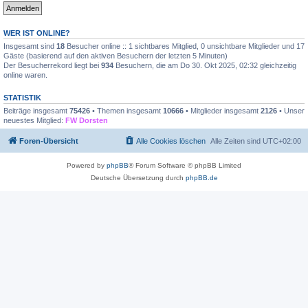
WER IST ONLINE?
Insgesamt sind
18
Besucher online :: 1 sichtbares Mitglied, 0 unsichtbare Mitglieder und 17
Gäste (basierend auf den aktiven Besuchern der letzten 5 Minuten)
Der Besucherrekord liegt bei
934
Besuchern, die am Do 30. Okt 2025, 02:32 gleichzeitig
online waren.
STATISTIK
Beiträge insgesamt
75426
• Themen insgesamt
10666
• Mitglieder insgesamt
2126
• Unser
neuestes Mitglied:
FW Dorsten
Foren-Übersicht
Alle Cookies löschen
Alle Zeiten sind
UTC+02:00
Powered by
phpBB
® Forum Software © phpBB Limited
Deutsche Übersetzung durch
phpBB.de