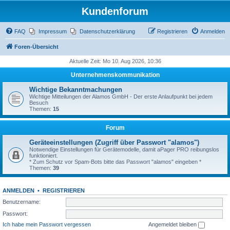
Kundenforum
FAQ
Impressum
Datenschutzerklärung
Registrieren
Anmelden
Foren-Übersicht
Aktuelle Zeit: Mo 10. Aug 2026, 10:36
Unternehmenskommunikation
Wichtige Bekanntmachungen
Wichtige Mitteilungen der Alamos GmbH - Der erste Anlaufpunkt bei jedem
Besuch
Themen:
15
Forum
Geräteeinstellungen (Zugriff über Passwort "alamos")
Notwendige Einstellungen für Gerätemodelle, damit aPager PRO reibungslos
funktioniert.
* Zum Schutz vor Spam-Bots bitte das Passwort "alamos" eingeben *
Themen:
39
ANMELDEN
•
REGISTRIEREN
Benutzername:
Passwort:
Ich habe mein Passwort vergessen
Angemeldet bleiben