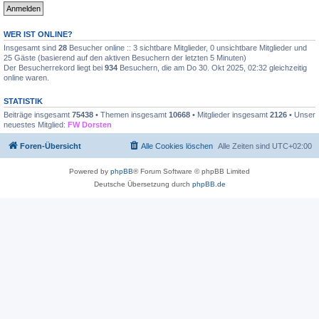
WER IST ONLINE?
Insgesamt sind
28
Besucher online :: 3 sichtbare Mitglieder, 0 unsichtbare Mitglieder und
25 Gäste (basierend auf den aktiven Besuchern der letzten 5 Minuten)
Der Besucherrekord liegt bei
934
Besuchern, die am Do 30. Okt 2025, 02:32 gleichzeitig
online waren.
STATISTIK
Beiträge insgesamt
75438
• Themen insgesamt
10668
• Mitglieder insgesamt
2126
• Unser
neuestes Mitglied:
FW Dorsten
Foren-Übersicht
Alle Cookies löschen
Alle Zeiten sind
UTC+02:00
Powered by
phpBB
® Forum Software © phpBB Limited
Deutsche Übersetzung durch
phpBB.de