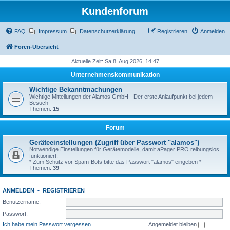
Kundenforum
FAQ
Impressum
Datenschutzerklärung
Registrieren
Anmelden
Foren-Übersicht
Aktuelle Zeit: Sa 8. Aug 2026, 14:47
Unternehmenskommunikation
Wichtige Bekanntmachungen
Wichtige Mitteilungen der Alamos GmbH - Der erste Anlaufpunkt bei jedem
Besuch
Themen:
15
Forum
Geräteeinstellungen (Zugriff über Passwort "alamos")
Notwendige Einstellungen für Gerätemodelle, damit aPager PRO reibungslos
funktioniert.
* Zum Schutz vor Spam-Bots bitte das Passwort "alamos" eingeben *
Themen:
39
ANMELDEN
•
REGISTRIEREN
Benutzername:
Passwort:
Ich habe mein Passwort vergessen
Angemeldet bleiben