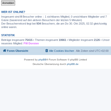
WER IST ONLINE?
Insgesamt sind
8
Besucher online :: 1 sichtbares Mitglied, 0 unsichtbare Mitglieder und 7
Gäste (basierend auf den aktiven Besuchern der letzten 5 Minuten)
Der Besucherrekord liegt bei
934
Besuchern, die am Do 30. Okt 2025, 02:32 gleichzeitig
online waren.
STATISTIK
Beiträge insgesamt
75415
• Themen insgesamt
10661
• Mitglieder insgesamt
2126
• Unser
neuestes Mitglied:
FW Dorsten
Foren-Übersicht
Alle Cookies löschen
Alle Zeiten sind
UTC+02:00
Powered by
phpBB
® Forum Software © phpBB Limited
Deutsche Übersetzung durch
phpBB.de