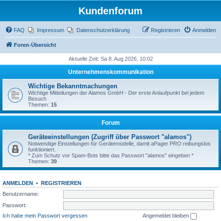
Kundenforum
FAQ
Impressum
Datenschutzerklärung
Registrieren
Anmelden
Foren-Übersicht
Aktuelle Zeit: Sa 8. Aug 2026, 10:02
Unternehmenskommunikation
Wichtige Bekanntmachungen
Wichtige Mitteilungen der Alamos GmbH - Der erste Anlaufpunkt bei jedem
Besuch
Themen:
15
Forum
Geräteeinstellungen (Zugriff über Passwort "alamos")
Notwendige Einstellungen für Gerätemodelle, damit aPager PRO reibungslos
funktioniert.
* Zum Schutz vor Spam-Bots bitte das Passwort "alamos" eingeben *
Themen:
39
ANMELDEN
•
REGISTRIEREN
Benutzername:
Passwort:
Ich habe mein Passwort vergessen
Angemeldet bleiben