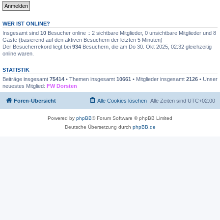
WER IST ONLINE?
Insgesamt sind
10
Besucher online :: 2 sichtbare Mitglieder, 0 unsichtbare Mitglieder und 8
Gäste (basierend auf den aktiven Besuchern der letzten 5 Minuten)
Der Besucherrekord liegt bei
934
Besuchern, die am Do 30. Okt 2025, 02:32 gleichzeitig
online waren.
STATISTIK
Beiträge insgesamt
75414
• Themen insgesamt
10661
• Mitglieder insgesamt
2126
• Unser
neuestes Mitglied:
FW Dorsten
Foren-Übersicht
Alle Cookies löschen
Alle Zeiten sind
UTC+02:00
Powered by
phpBB
® Forum Software © phpBB Limited
Deutsche Übersetzung durch
phpBB.de