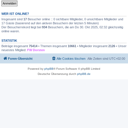
WER IST ONLINE?
Insgesamt sind
17
Besucher online :: 0 sichtbare Mitglieder, 0 unsichtbare Mitglieder und
17 Gäste (basierend auf den aktiven Besuchern der letzten 5 Minuten)
Der Besucherrekord liegt bei
934
Besuchern, die am Do 30. Okt 2025, 02:32 gleichzeitig
online waren.
STATISTIK
Beiträge insgesamt
75414
• Themen insgesamt
10661
• Mitglieder insgesamt
2126
• Unser
neuestes Mitglied:
FW Dorsten
Foren-Übersicht
Alle Cookies löschen
Alle Zeiten sind
UTC+02:00
Powered by
phpBB
® Forum Software © phpBB Limited
Deutsche Übersetzung durch
phpBB.de