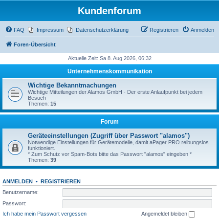
Kundenforum
FAQ
Impressum
Datenschutzerklärung
Registrieren
Anmelden
Foren-Übersicht
Aktuelle Zeit: Sa 8. Aug 2026, 06:32
Unternehmenskommunikation
Wichtige Bekanntmachungen
Wichtige Mitteilungen der Alamos GmbH - Der erste Anlaufpunkt bei jedem
Besuch
Themen:
15
Forum
Geräteeinstellungen (Zugriff über Passwort "alamos")
Notwendige Einstellungen für Gerätemodelle, damit aPager PRO reibungslos
funktioniert.
* Zum Schutz vor Spam-Bots bitte das Passwort "alamos" eingeben *
Themen:
39
ANMELDEN
•
REGISTRIEREN
Benutzername:
Passwort:
Ich habe mein Passwort vergessen
Angemeldet bleiben