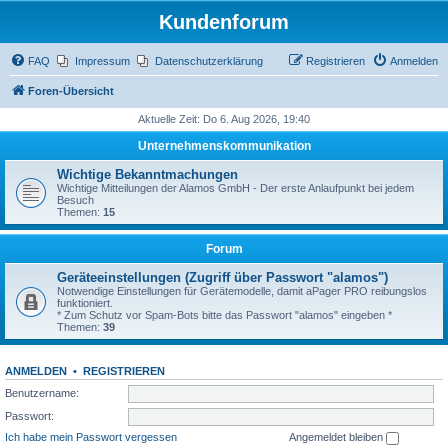
Kundenforum
FAQ
Impressum
Datenschutzerklärung
Registrieren
Anmelden
Foren-Übersicht
Aktuelle Zeit: Do 6. Aug 2026, 19:40
Unternehmenskommunikation
Wichtige Bekanntmachungen
Wichtige Mitteilungen der Alamos GmbH - Der erste Anlaufpunkt bei jedem
Besuch
Themen:
15
Forum
Geräteeinstellungen (Zugriff über Passwort "alamos")
Notwendige Einstellungen für Gerätemodelle, damit aPager PRO reibungslos
funktioniert.
* Zum Schutz vor Spam-Bots bitte das Passwort "alamos" eingeben *
Themen:
39
ANMELDEN
•
REGISTRIEREN
Benutzername:
Passwort:
Ich habe mein Passwort vergessen
Angemeldet bleiben