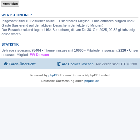
WER IST ONLINE?
Insgesamt sind
10
Besucher online :: 1 sichtbares Mitglied, 1 unsichtbares Mitglied und 8
Gäste (basierend auf den aktiven Besuchern der letzten 5 Minuten)
Der Besucherrekord liegt bei
934
Besuchern, die am Do 30. Okt 2025, 02:32 gleichzeitig
online waren.
STATISTIK
Beiträge insgesamt
75404
• Themen insgesamt
10660
• Mitglieder insgesamt
2126
• Unser
neuestes Mitglied:
FW Dorsten
Foren-Übersicht
Alle Cookies löschen
Alle Zeiten sind
UTC+02:00
Powered by
phpBB
® Forum Software © phpBB Limited
Deutsche Übersetzung durch
phpBB.de