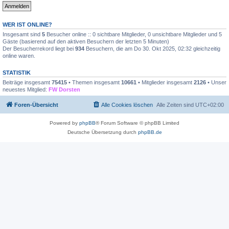
WER IST ONLINE?
Insgesamt sind
5
Besucher online :: 0 sichtbare Mitglieder, 0 unsichtbare Mitglieder und 5
Gäste (basierend auf den aktiven Besuchern der letzten 5 Minuten)
Der Besucherrekord liegt bei
934
Besuchern, die am Do 30. Okt 2025, 02:32 gleichzeitig
online waren.
STATISTIK
Beiträge insgesamt
75415
• Themen insgesamt
10661
• Mitglieder insgesamt
2126
• Unser
neuestes Mitglied:
FW Dorsten
Foren-Übersicht
Alle Cookies löschen
Alle Zeiten sind
UTC+02:00
Powered by
phpBB
® Forum Software © phpBB Limited
Deutsche Übersetzung durch
phpBB.de