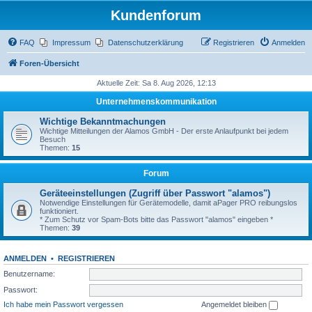
Kundenforum
FAQ
Impressum
Datenschutzerklärung
Registrieren
Anmelden
Foren-Übersicht
Aktuelle Zeit: Sa 8. Aug 2026, 12:13
Unternehmenskommunikation
Wichtige Bekanntmachungen
Wichtige Mitteilungen der Alamos GmbH - Der erste Anlaufpunkt bei jedem
Besuch
Themen:
15
Forum
Geräteeinstellungen (Zugriff über Passwort "alamos")
Notwendige Einstellungen für Gerätemodelle, damit aPager PRO reibungslos
funktioniert.
* Zum Schutz vor Spam-Bots bitte das Passwort "alamos" eingeben *
Themen:
39
ANMELDEN
•
REGISTRIEREN
Benutzername:
Passwort:
Ich habe mein Passwort vergessen
Angemeldet bleiben