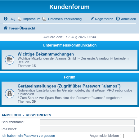
Kundenforum
FAQ
Impressum
Datenschutzerklärung
Registrieren
Anmelden
Foren-Übersicht
Aktuelle Zeit: Fr 7. Aug 2026, 06:44
Unternehmenskommunikation
Wichtige Bekanntmachungen
Wichtige Mitteilungen der Alamos GmbH - Der erste Anlaufpunkt bei jedem
Besuch
Themen:
15
Forum
Geräteeinstellungen (Zugriff über Passwort "alamos")
Notwendige Einstellungen für Gerätemodelle, damit aPager PRO reibungslos
funktioniert.
* Zum Schutz vor Spam-Bots bitte das Passwort "alamos" eingeben *
Themen:
39
ANMELDEN
•
REGISTRIEREN
Benutzername:
Passwort:
Ich habe mein Passwort vergessen
Angemeldet bleiben