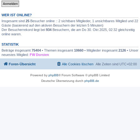
WER IST ONLINE?
Insgesamt sind
25
Besucher online :: 2 sichtbare Mitglieder, 1 unsichtbares Mitglied und 22
Gäste (basierend auf den aktiven Besuchern der letzten 5 Minuten)
Der Besucherrekord liegt bei
934
Besuchern, die am Do 30. Okt 2025, 02:32 gleichzeitig
online waren.
STATISTIK
Beiträge insgesamt
75404
• Themen insgesamt
10660
• Mitglieder insgesamt
2126
• Unser
neuestes Mitglied:
FW Dorsten
Foren-Übersicht
Alle Cookies löschen
Alle Zeiten sind
UTC+02:00
Powered by
phpBB
® Forum Software © phpBB Limited
Deutsche Übersetzung durch
phpBB.de