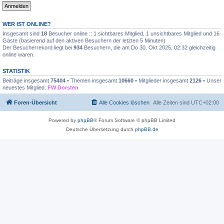
WER IST ONLINE?
Insgesamt sind
18
Besucher online :: 1 sichtbares Mitglied, 1 unsichtbares Mitglied und 16
Gäste (basierend auf den aktiven Besuchern der letzten 5 Minuten)
Der Besucherrekord liegt bei
934
Besuchern, die am Do 30. Okt 2025, 02:32 gleichzeitig
online waren.
STATISTIK
Beiträge insgesamt
75404
• Themen insgesamt
10660
• Mitglieder insgesamt
2126
• Unser
neuestes Mitglied:
FW Dorsten
Foren-Übersicht
Alle Cookies löschen
Alle Zeiten sind
UTC+02:00
Powered by
phpBB
® Forum Software © phpBB Limited
Deutsche Übersetzung durch
phpBB.de