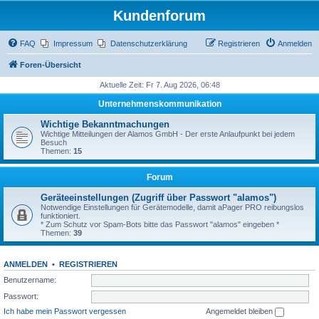
Kundenforum
FAQ
Impressum
Datenschutzerklärung
Registrieren
Anmelden
Foren-Übersicht
Aktuelle Zeit: Fr 7. Aug 2026, 06:48
Unternehmenskommunikation
Wichtige Bekanntmachungen
Wichtige Mitteilungen der Alamos GmbH - Der erste Anlaufpunkt bei jedem
Besuch
Themen:
15
Forum
Geräteeinstellungen (Zugriff über Passwort "alamos")
Notwendige Einstellungen für Gerätemodelle, damit aPager PRO reibungslos
funktioniert.
* Zum Schutz vor Spam-Bots bitte das Passwort "alamos" eingeben *
Themen:
39
ANMELDEN
•
REGISTRIEREN
Benutzername:
Passwort:
Ich habe mein Passwort vergessen
Angemeldet bleiben