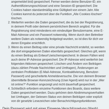
angemeldet bist) gespeichert. Ferner werden deine Benutzer-ID, ein
Authentifizierungsschlüssel und eine Session-ID gespeichert. Die
Cookies haben standardmäßig eine Gültigkeit von einem Jahr. Alle
Cookies kannst du jederzeit über die Funktion „Alle Cookies löschen“
löschen.
Weiterhin werden die Daten gespeichert, die du bei der Registrierung,
in deinem Profil oder deinem persönlichem Bereich angibst. Für die
Registrierung sind mindestens ein eindeutiger Benutzername, eine E-
Mail-Adresse und ein Passwort notwendig. Wenn durch den Betreiber
weitere Daten als notwendig festgelegt wurden, so ist dies für dich vor
deren Eingabe ersichtlich.
Wenn du einen Beitrag oder eine private Nachricht erstellst, so werden
die dort eingegebenen Daten ebenfalls gespeichert. Gleiches gilt, wenn
du einen Beitrag als Entwurf zwischenspeicherst. In diesen Fällen wird
auch deine IP-Adresse gespeichert. Die IP-Adresse wird weiterhin bei
folgenden Aktionen gespeichert: Löschen und Ändern von Beiträgen
(dazu zählen Private Nachrichten und Umfragen), Änderungen an
zentralen Profildaten (E-Mail-Adresse, Kontoaktivierung, Benutzer-
Passwort) und gescheiterte Anmeldeversuche. Die von deinem Browser
übermittelte Browser-Kennzeichnung (User Agent) wird nur in der „Wer
ist online?“-Funktion angezeigt und nicht dauerhaft gespeichert.
Schließlich erfordern einzelne Funktionen des Boards, dass weitere
Daten gespeichert werden. Dazu gehören dein Abstimmungsverhalten
bei Umfragen, der Gelesen-Status von deinen Beiträgen oder explizit
von dir gesetzte Lesezeichen oder Benachrichtigungsfunktionen.
Dein Passwort wird mit einer Einwege-Verschlüsselung (Hash)