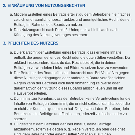
2. EINRÄUMUNG VON NUTZUNGSRECHTEN
Mit dem Erstellen eines Beitrags erteilst du dem Betreiber ein einfaches,
zeitlich und räumlich unbeschränktes und unentgeltliches Recht, deinen
Beitrag im Rahmen des Boards zu nutzen.
Das Nutzungsrecht nach Punkt 2, Unterpunkt a bleibt auch nach
Kündigung des Nutzungsvertrages bestehen.
3. PFLICHTEN DES NUTZERS
Du erklärst mit der Erstellung eines Beitrags, dass er keine Inhalte
enthält, die gegen geltendes Recht oder die guten Sitten verstoßen. Du
erklärst insbesondere, dass du das Recht besitzt, die in deinen
Beiträgen verwendeten Links und Bilder zu setzen bzw. zu verwenden.
Der Betreiber des Boards übt das Hausrecht aus. Bei Verstößen gegen
diese Nutzungsbedingungen oder anderer im Board veröffentlichten
Regeln kann der Betreiber dich nach Abmahnung zeitweise oder
dauerhaft von der Nutzung dieses Boards ausschließen und dir ein
Hausverbot erteilen.
Du nimmst zur Kenntnis, dass der Betreiber keine Verantwortung für die
Inhalte von Beiträgen übernimmt, die er nicht selbst erstellt hat oder die
er nicht zur Kenntnis genommen hat. Du gestattest dem Betreiber, dein
Benutzerkonto, Beiträge und Funktionen jederzeit zu löschen oder zu
sperren.
Du gestattest dem Betreiber darüber hinaus, deine Beiträge
abzuändern, sofern sie gegen o. g. Regeln verstoßen oder geeignet
sind, dem Betreiber oder einem Dritten Schaden zuzufügen.