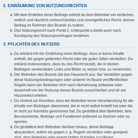
2. EINRÄUMUNG VON NUTZUNGSRECHTEN
Mit dem Erstellen eines Beitrags erteilst du dem Betreiber ein einfaches,
zeitlich und räumlich unbeschränktes und unentgeltliches Recht, deinen
Beitrag im Rahmen des Boards zu nutzen.
Das Nutzungsrecht nach Punkt 2, Unterpunkt a bleibt auch nach
Kündigung des Nutzungsvertrages bestehen.
3. PFLICHTEN DES NUTZERS
Du erklärst mit der Erstellung eines Beitrags, dass er keine Inhalte
enthält, die gegen geltendes Recht oder die guten Sitten verstoßen. Du
erklärst insbesondere, dass du das Recht besitzt, die in deinen
Beiträgen verwendeten Links und Bilder zu setzen bzw. zu verwenden.
Der Betreiber des Boards übt das Hausrecht aus. Bei Verstößen gegen
diese Nutzungsbedingungen oder anderer im Board veröffentlichten
Regeln kann der Betreiber dich nach Abmahnung zeitweise oder
dauerhaft von der Nutzung dieses Boards ausschließen und dir ein
Hausverbot erteilen.
Du nimmst zur Kenntnis, dass der Betreiber keine Verantwortung für die
Inhalte von Beiträgen übernimmt, die er nicht selbst erstellt hat oder die
er nicht zur Kenntnis genommen hat. Du gestattest dem Betreiber, dein
Benutzerkonto, Beiträge und Funktionen jederzeit zu löschen oder zu
sperren.
Du gestattest dem Betreiber darüber hinaus, deine Beiträge
abzuändern, sofern sie gegen o. g. Regeln verstoßen oder geeignet
sind, dem Betreiber oder einem Dritten Schaden zuzufügen.