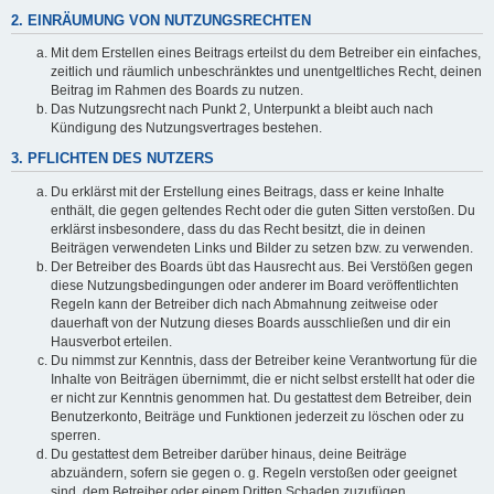
2. EINRÄUMUNG VON NUTZUNGSRECHTEN
Mit dem Erstellen eines Beitrags erteilst du dem Betreiber ein einfaches,
zeitlich und räumlich unbeschränktes und unentgeltliches Recht, deinen
Beitrag im Rahmen des Boards zu nutzen.
Das Nutzungsrecht nach Punkt 2, Unterpunkt a bleibt auch nach
Kündigung des Nutzungsvertrages bestehen.
3. PFLICHTEN DES NUTZERS
Du erklärst mit der Erstellung eines Beitrags, dass er keine Inhalte
enthält, die gegen geltendes Recht oder die guten Sitten verstoßen. Du
erklärst insbesondere, dass du das Recht besitzt, die in deinen
Beiträgen verwendeten Links und Bilder zu setzen bzw. zu verwenden.
Der Betreiber des Boards übt das Hausrecht aus. Bei Verstößen gegen
diese Nutzungsbedingungen oder anderer im Board veröffentlichten
Regeln kann der Betreiber dich nach Abmahnung zeitweise oder
dauerhaft von der Nutzung dieses Boards ausschließen und dir ein
Hausverbot erteilen.
Du nimmst zur Kenntnis, dass der Betreiber keine Verantwortung für die
Inhalte von Beiträgen übernimmt, die er nicht selbst erstellt hat oder die
er nicht zur Kenntnis genommen hat. Du gestattest dem Betreiber, dein
Benutzerkonto, Beiträge und Funktionen jederzeit zu löschen oder zu
sperren.
Du gestattest dem Betreiber darüber hinaus, deine Beiträge
abzuändern, sofern sie gegen o. g. Regeln verstoßen oder geeignet
sind, dem Betreiber oder einem Dritten Schaden zuzufügen.