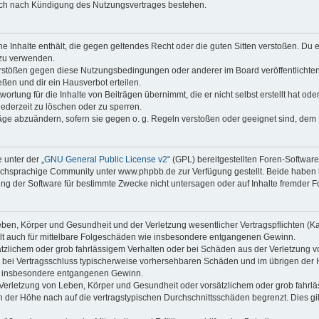
auch nach Kündigung des Nutzungsvertrages bestehen.
ine Inhalte enthält, die gegen geltendes Recht oder die guten Sitten verstoßen. Du 
 zu verwenden.
erstößen gegen diese Nutzungsbedingungen oder anderer im Board veröffentlichte
ßen und dir ein Hausverbot erteilen.
ortung für die Inhalte von Beiträgen übernimmt, die er nicht selbst erstellt hat od
jederzeit zu löschen oder zu sperren.
räge abzuändern, sofern sie gegen o. g. Regeln verstoßen oder geeignet sind, dem
 unter der „
GNU General Public License v2
“ (GPL) bereitgestellten Foren-Softwa
chsprachige Community unter www.phpbb.de zur Verfügung gestellt. Beide haben ke
g der Software für bestimmte Zwecke nicht untersagen oder auf Inhalte fremder F
ben, Körper und Gesundheit und der Verletzung wesentlicher Vertragspflichten (Kard
gilt auch für mittelbare Folgeschäden wie insbesondere entgangenen Gewinn.
ätzlichem oder grob fahrlässigem Verhalten oder bei Schäden aus der Verletzung 
 die bei Vertragsschluss typischerweise vorhersehbaren Schäden und im übrigen de
wie insbesondere entgangenen Gewinn.
erletzung von Leben, Körper und Gesundheit oder vorsätzlichem oder grob fahrläs
der Höhe nach auf die vertragstypischen Durchschnittsschäden begrenzt. Dies gi