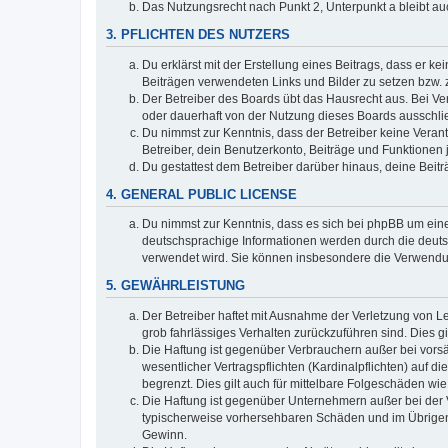
Das Nutzungsrecht nach Punkt 2, Unterpunkt a bleibt 
3. PFLICHTEN DES NUTZERS
Du erklärst mit der Erstellung eines Beitrags, dass er ke
Beiträgen verwendeten Links und Bilder zu setzen bzw.
Der Betreiber des Boards übt das Hausrecht aus. Bei V
oder dauerhaft von der Nutzung dieses Boards ausschlie
Du nimmst zur Kenntnis, dass der Betreiber keine Verantw
Betreiber, dein Benutzerkonto, Beiträge und Funktionen 
Du gestattest dem Betreiber darüber hinaus, deine Beit
4. GENERAL PUBLIC LICENSE
Du nimmst zur Kenntnis, dass es sich bei phpBB um eine
deutschsprachige Informationen werden durch die deuts
verwendet wird. Sie können insbesondere die Verwendun
5. GEWÄHRLEISTUNG
Der Betreiber haftet mit Ausnahme der Verletzung von Le
grob fahrlässiges Verhalten zurückzuführen sind. Dies 
Die Haftung ist gegenüber Verbrauchern außer bei vors
wesentlicher Vertragspflichten (Kardinalpflichten) auf
begrenzt. Dies gilt auch für mittelbare Folgeschäden 
Die Haftung ist gegenüber Unternehmern außer bei der V
typischerweise vorhersehbaren Schäden und im Übrigen 
Gewinn.