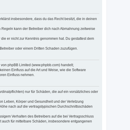
erklärst insbesondere, dass du das Recht besitzt, die in deinen
n Regeln kann der Betreiber dich nach Abmahnung zeitweise
er die er nicht zur Kenntnis genommen hat. Du gestattest dem
 Betreiber oder einem Dritten Schaden zuzufügen.
re von phpBB Limited (www.phpbb.com) handelt;
inen Einfluss auf die Art und Weise, wie die Software
oren Einfluss nehmen.
inalpflichten) nur für Schäden, die auf ein vorsätzliches oder
von Leben, Körper und Gesundheit und der Verletzung
r Höhe nach auf die vertragstypischen Durchschnittsschäden
sigem Verhalten des Betreibers auf die bei Vertragsschluss
lt auch für mittelbare Schäden, insbesondere entgangenen