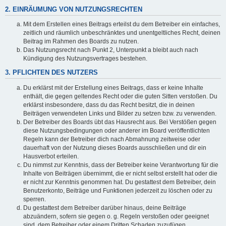
2. EINRÄUMUNG VON NUTZUNGSRECHTEN
Mit dem Erstellen eines Beitrags erteilst du dem Betreiber ein einfaches,
zeitlich und räumlich unbeschränktes und unentgeltliches Recht, deinen
Beitrag im Rahmen des Boards zu nutzen.
Das Nutzungsrecht nach Punkt 2, Unterpunkt a bleibt auch nach
Kündigung des Nutzungsvertrages bestehen.
3. PFLICHTEN DES NUTZERS
Du erklärst mit der Erstellung eines Beitrags, dass er keine Inhalte
enthält, die gegen geltendes Recht oder die guten Sitten verstoßen. Du
erklärst insbesondere, dass du das Recht besitzt, die in deinen
Beiträgen verwendeten Links und Bilder zu setzen bzw. zu verwenden.
Der Betreiber des Boards übt das Hausrecht aus. Bei Verstößen gegen
diese Nutzungsbedingungen oder anderer im Board veröffentlichten
Regeln kann der Betreiber dich nach Abmahnung zeitweise oder
dauerhaft von der Nutzung dieses Boards ausschließen und dir ein
Hausverbot erteilen.
Du nimmst zur Kenntnis, dass der Betreiber keine Verantwortung für die
Inhalte von Beiträgen übernimmt, die er nicht selbst erstellt hat oder die
er nicht zur Kenntnis genommen hat. Du gestattest dem Betreiber, dein
Benutzerkonto, Beiträge und Funktionen jederzeit zu löschen oder zu
sperren.
Du gestattest dem Betreiber darüber hinaus, deine Beiträge
abzuändern, sofern sie gegen o. g. Regeln verstoßen oder geeignet
sind, dem Betreiber oder einem Dritten Schaden zuzufügen.