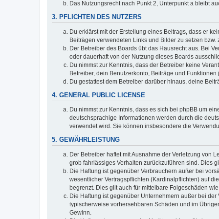
Das Nutzungsrecht nach Punkt 2, Unterpunkt a bleibt 
3. PFLICHTEN DES NUTZERS
Du erklärst mit der Erstellung eines Beitrags, dass er ke
Beiträgen verwendeten Links und Bilder zu setzen bzw.
Der Betreiber des Boards übt das Hausrecht aus. Bei V
oder dauerhaft von der Nutzung dieses Boards ausschlie
Du nimmst zur Kenntnis, dass der Betreiber keine Verantw
Betreiber, dein Benutzerkonto, Beiträge und Funktionen 
Du gestattest dem Betreiber darüber hinaus, deine Beit
4. GENERAL PUBLIC LICENSE
Du nimmst zur Kenntnis, dass es sich bei phpBB um eine
deutschsprachige Informationen werden durch die deuts
verwendet wird. Sie können insbesondere die Verwendun
5. GEWÄHRLEISTUNG
Der Betreiber haftet mit Ausnahme der Verletzung von Le
grob fahrlässiges Verhalten zurückzuführen sind. Dies 
Die Haftung ist gegenüber Verbrauchern außer bei vors
wesentlicher Vertragspflichten (Kardinalpflichten) auf
begrenzt. Dies gilt auch für mittelbare Folgeschäden 
Die Haftung ist gegenüber Unternehmern außer bei der V
typischerweise vorhersehbaren Schäden und im Übrigen 
Gewinn.