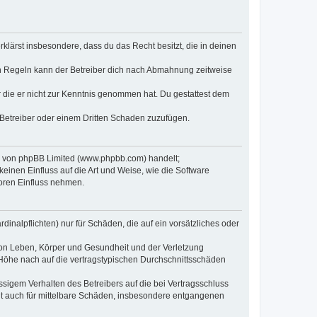
erklärst insbesondere, dass du das Recht besitzt, die in deinen
n Regeln kann der Betreiber dich nach Abmahnung zeitweise
er die er nicht zur Kenntnis genommen hat. Du gestattest dem
 Betreiber oder einem Dritten Schaden zuzufügen.
re von phpBB Limited (www.phpbb.com) handelt;
inen Einfluss auf die Art und Weise, wie die Software
oren Einfluss nehmen.
inalpflichten) nur für Schäden, die auf ein vorsätzliches oder
von Leben, Körper und Gesundheit und der Verletzung
r Höhe nach auf die vertragstypischen Durchschnittsschäden
sigem Verhalten des Betreibers auf die bei Vertragsschluss
lt auch für mittelbare Schäden, insbesondere entgangenen