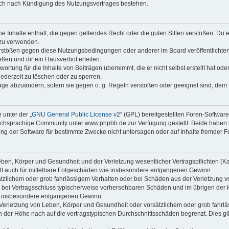
auch nach Kündigung des Nutzungsvertrages bestehen.
ine Inhalte enthält, die gegen geltendes Recht oder die guten Sitten verstoßen. Du 
 zu verwenden.
erstößen gegen diese Nutzungsbedingungen oder anderer im Board veröffentlichte
ßen und dir ein Hausverbot erteilen.
ortung für die Inhalte von Beiträgen übernimmt, die er nicht selbst erstellt hat od
jederzeit zu löschen oder zu sperren.
räge abzuändern, sofern sie gegen o. g. Regeln verstoßen oder geeignet sind, dem
 unter der „
GNU General Public License v2
“ (GPL) bereitgestellten Foren-Softwa
chsprachige Community unter www.phpbb.de zur Verfügung gestellt. Beide haben ke
g der Software für bestimmte Zwecke nicht untersagen oder auf Inhalte fremder F
ben, Körper und Gesundheit und der Verletzung wesentlicher Vertragspflichten (Kard
gilt auch für mittelbare Folgeschäden wie insbesondere entgangenen Gewinn.
ätzlichem oder grob fahrlässigem Verhalten oder bei Schäden aus der Verletzung 
 die bei Vertragsschluss typischerweise vorhersehbaren Schäden und im übrigen de
wie insbesondere entgangenen Gewinn.
erletzung von Leben, Körper und Gesundheit oder vorsätzlichem oder grob fahrläs
der Höhe nach auf die vertragstypischen Durchschnittsschäden begrenzt. Dies gi