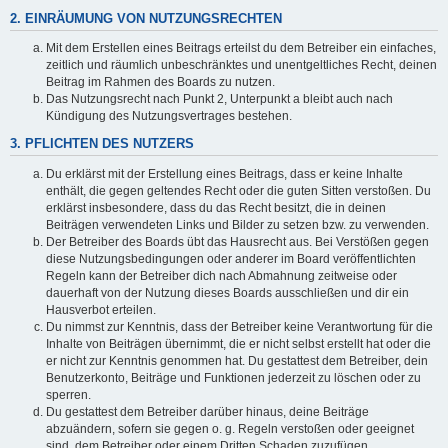
2. EINRÄUMUNG VON NUTZUNGSRECHTEN
Mit dem Erstellen eines Beitrags erteilst du dem Betreiber ein einfaches,
zeitlich und räumlich unbeschränktes und unentgeltliches Recht, deinen
Beitrag im Rahmen des Boards zu nutzen.
Das Nutzungsrecht nach Punkt 2, Unterpunkt a bleibt auch nach
Kündigung des Nutzungsvertrages bestehen.
3. PFLICHTEN DES NUTZERS
Du erklärst mit der Erstellung eines Beitrags, dass er keine Inhalte
enthält, die gegen geltendes Recht oder die guten Sitten verstoßen. Du
erklärst insbesondere, dass du das Recht besitzt, die in deinen
Beiträgen verwendeten Links und Bilder zu setzen bzw. zu verwenden.
Der Betreiber des Boards übt das Hausrecht aus. Bei Verstößen gegen
diese Nutzungsbedingungen oder anderer im Board veröffentlichten
Regeln kann der Betreiber dich nach Abmahnung zeitweise oder
dauerhaft von der Nutzung dieses Boards ausschließen und dir ein
Hausverbot erteilen.
Du nimmst zur Kenntnis, dass der Betreiber keine Verantwortung für die
Inhalte von Beiträgen übernimmt, die er nicht selbst erstellt hat oder die
er nicht zur Kenntnis genommen hat. Du gestattest dem Betreiber, dein
Benutzerkonto, Beiträge und Funktionen jederzeit zu löschen oder zu
sperren.
Du gestattest dem Betreiber darüber hinaus, deine Beiträge
abzuändern, sofern sie gegen o. g. Regeln verstoßen oder geeignet
sind, dem Betreiber oder einem Dritten Schaden zuzufügen.