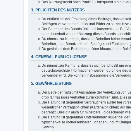
Das Nutzungsrecht nach Punkt 2, Unterpunkt a bleibt 
3. PFLICHTEN DES NUTZERS
Du erklärst mit der Erstellung eines Beitrags, dass er ke
Beiträgen verwendeten Links und Bilder zu setzen bzw.
Der Betreiber des Boards übt das Hausrecht aus. Bei V
oder dauerhaft von der Nutzung dieses Boards ausschlie
Du nimmst zur Kenntnis, dass der Betreiber keine Verantw
Betreiber, dein Benutzerkonto, Beiträge und Funktionen 
Du gestattest dem Betreiber darüber hinaus, deine Beit
4. GENERAL PUBLIC LICENSE
Du nimmst zur Kenntnis, dass es sich bei phpBB um eine
deutschsprachige Informationen werden durch die deuts
verwendet wird. Sie können insbesondere die Verwendun
5. GEWÄHRLEISTUNG
Der Betreiber haftet mit Ausnahme der Verletzung von Le
grob fahrlässiges Verhalten zurückzuführen sind. Dies 
Die Haftung ist gegenüber Verbrauchern außer bei vors
wesentlicher Vertragspflichten (Kardinalpflichten) auf
begrenzt. Dies gilt auch für mittelbare Folgeschäden 
Die Haftung ist gegenüber Unternehmern außer bei der V
typischerweise vorhersehbaren Schäden und im Übrigen 
Gewinn.