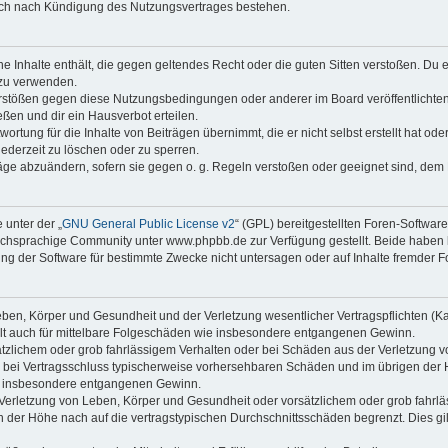
auch nach Kündigung des Nutzungsvertrages bestehen.
ine Inhalte enthält, die gegen geltendes Recht oder die guten Sitten verstoßen. Du 
 zu verwenden.
erstößen gegen diese Nutzungsbedingungen oder anderer im Board veröffentlichte
ßen und dir ein Hausverbot erteilen.
ortung für die Inhalte von Beiträgen übernimmt, die er nicht selbst erstellt hat od
jederzeit zu löschen oder zu sperren.
räge abzuändern, sofern sie gegen o. g. Regeln verstoßen oder geeignet sind, dem
 unter der „
GNU General Public License v2
“ (GPL) bereitgestellten Foren-Softwa
chsprachige Community unter www.phpbb.de zur Verfügung gestellt. Beide haben ke
g der Software für bestimmte Zwecke nicht untersagen oder auf Inhalte fremder F
ben, Körper und Gesundheit und der Verletzung wesentlicher Vertragspflichten (Kard
gilt auch für mittelbare Folgeschäden wie insbesondere entgangenen Gewinn.
ätzlichem oder grob fahrlässigem Verhalten oder bei Schäden aus der Verletzung 
 die bei Vertragsschluss typischerweise vorhersehbaren Schäden und im übrigen de
wie insbesondere entgangenen Gewinn.
erletzung von Leben, Körper und Gesundheit oder vorsätzlichem oder grob fahrläs
der Höhe nach auf die vertragstypischen Durchschnittsschäden begrenzt. Dies gi