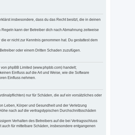
erklärst insbesondere, dass du das Recht besitzt, die in deinen
n Regeln kann der Betreiber dich nach Abmahnung zeitweise
er die er nicht zur Kenntnis genommen hat. Du gestattest dem
 Betreiber oder einem Dritten Schaden zuzufügen.
re von phpBB Limited (www.phpbb.com) handelt;
inen Einfluss auf die Art und Weise, wie die Software
oren Einfluss nehmen.
inalpflichten) nur für Schäden, die auf ein vorsätzliches oder
von Leben, Körper und Gesundheit und der Verletzung
r Höhe nach auf die vertragstypischen Durchschnittsschäden
sigem Verhalten des Betreibers auf die bei Vertragsschluss
lt auch für mittelbare Schäden, insbesondere entgangenen