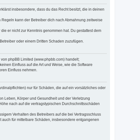
erklärst insbesondere, dass du das Recht besitzt, die in deinen
n Regeln kann der Betreiber dich nach Abmahnung zeitweise
er die er nicht zur Kenntnis genommen hat. Du gestattest dem
 Betreiber oder einem Dritten Schaden zuzufügen.
re von phpBB Limited (www.phpbb.com) handelt;
inen Einfluss auf die Art und Weise, wie die Software
oren Einfluss nehmen.
inalpflichten) nur für Schäden, die auf ein vorsätzliches oder
von Leben, Körper und Gesundheit und der Verletzung
r Höhe nach auf die vertragstypischen Durchschnittsschäden
sigem Verhalten des Betreibers auf die bei Vertragsschluss
lt auch für mittelbare Schäden, insbesondere entgangenen