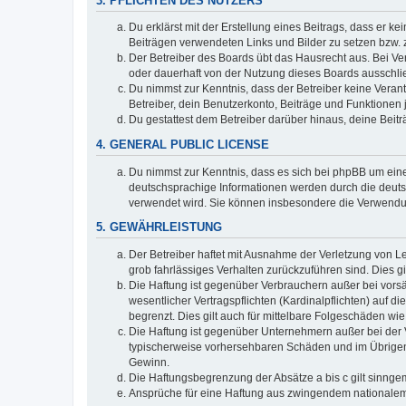
3. PFLICHTEN DES NUTZERS
Du erklärst mit der Erstellung eines Beitrags, dass er ke
Beiträgen verwendeten Links und Bilder zu setzen bzw.
Der Betreiber des Boards übt das Hausrecht aus. Bei V
oder dauerhaft von der Nutzung dieses Boards ausschlie
Du nimmst zur Kenntnis, dass der Betreiber keine Verantw
Betreiber, dein Benutzerkonto, Beiträge und Funktionen 
Du gestattest dem Betreiber darüber hinaus, deine Beit
4. GENERAL PUBLIC LICENSE
Du nimmst zur Kenntnis, dass es sich bei phpBB um eine
deutschsprachige Informationen werden durch die deuts
verwendet wird. Sie können insbesondere die Verwendun
5. GEWÄHRLEISTUNG
Der Betreiber haftet mit Ausnahme der Verletzung von Le
grob fahrlässiges Verhalten zurückzuführen sind. Dies 
Die Haftung ist gegenüber Verbrauchern außer bei vors
wesentlicher Vertragspflichten (Kardinalpflichten) auf
begrenzt. Dies gilt auch für mittelbare Folgeschäden 
Die Haftung ist gegenüber Unternehmern außer bei der V
typischerweise vorhersehbaren Schäden und im Übrigen 
Gewinn.
Die Haftungsbegrenzung der Absätze a bis c gilt sinnge
Ansprüche für eine Haftung aus zwingendem nationalem