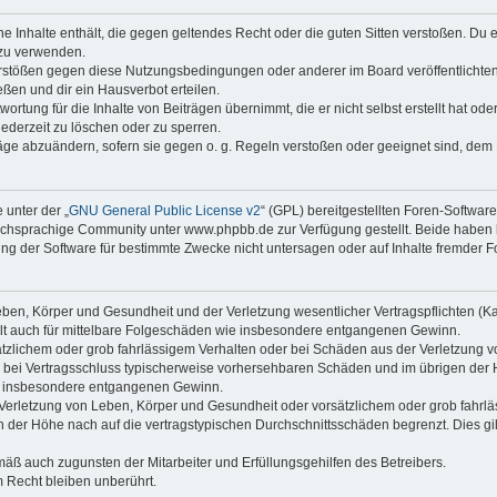
ine Inhalte enthält, die gegen geltendes Recht oder die guten Sitten verstoßen. Du 
 zu verwenden.
erstößen gegen diese Nutzungsbedingungen oder anderer im Board veröffentlichte
ßen und dir ein Hausverbot erteilen.
ortung für die Inhalte von Beiträgen übernimmt, die er nicht selbst erstellt hat od
jederzeit zu löschen oder zu sperren.
räge abzuändern, sofern sie gegen o. g. Regeln verstoßen oder geeignet sind, dem
 unter der „
GNU General Public License v2
“ (GPL) bereitgestellten Foren-Softwa
chsprachige Community unter www.phpbb.de zur Verfügung gestellt. Beide haben ke
g der Software für bestimmte Zwecke nicht untersagen oder auf Inhalte fremder F
ben, Körper und Gesundheit und der Verletzung wesentlicher Vertragspflichten (Kard
gilt auch für mittelbare Folgeschäden wie insbesondere entgangenen Gewinn.
ätzlichem oder grob fahrlässigem Verhalten oder bei Schäden aus der Verletzung 
 die bei Vertragsschluss typischerweise vorhersehbaren Schäden und im übrigen de
wie insbesondere entgangenen Gewinn.
erletzung von Leben, Körper und Gesundheit oder vorsätzlichem oder grob fahrläs
der Höhe nach auf die vertragstypischen Durchschnittsschäden begrenzt. Dies gi
mäß auch zugunsten der Mitarbeiter und Erfüllungsgehilfen des Betreibers.
 Recht bleiben unberührt.