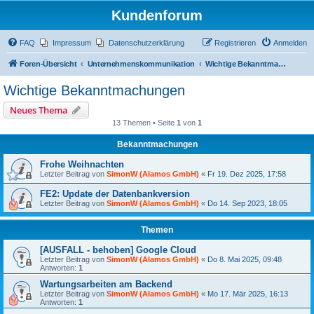
Kundenforum
FAQ
Impressum
Datenschutzerklärung
Registrieren
Anmelden
Foren-Übersicht
Unternehmenskommunikation
Wichtige Bekanntmachungen
Wichtige Bekanntmachungen
Neues Thema
13 Themen • Seite
1
von
1
Bekanntmachungen
Frohe Weihnachten
Letzter Beitrag von
SimonW (Alamos GmbH)
«
Fr 19. Dez 2025, 17:58
FE2: Update der Datenbankversion
Letzter Beitrag von
SimonW (Alamos GmbH)
«
Do 14. Sep 2023, 18:05
Themen
[AUSFALL - behoben] Google Cloud
Letzter Beitrag von
SimonW (Alamos GmbH)
«
Do 8. Mai 2025, 09:48
Antworten:
1
Wartungsarbeiten am Backend
Letzter Beitrag von
SimonW (Alamos GmbH)
«
Mo 17. Mär 2025, 16:13
Antworten:
1