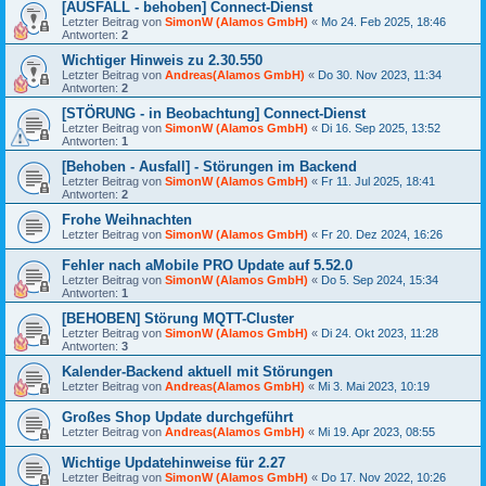
[AUSFALL - behoben] Connect-Dienst
Letzter Beitrag von
SimonW (Alamos GmbH)
«
Mo 24. Feb 2025, 18:46
Antworten:
2
Wichtiger Hinweis zu 2.30.550
Letzter Beitrag von
Andreas(Alamos GmbH)
«
Do 30. Nov 2023, 11:34
Antworten:
2
[STÖRUNG - in Beobachtung] Connect-Dienst
Letzter Beitrag von
SimonW (Alamos GmbH)
«
Di 16. Sep 2025, 13:52
Antworten:
1
[Behoben - Ausfall] - Störungen im Backend
Letzter Beitrag von
SimonW (Alamos GmbH)
«
Fr 11. Jul 2025, 18:41
Antworten:
2
Frohe Weihnachten
Letzter Beitrag von
SimonW (Alamos GmbH)
«
Fr 20. Dez 2024, 16:26
Fehler nach aMobile PRO Update auf 5.52.0
Letzter Beitrag von
SimonW (Alamos GmbH)
«
Do 5. Sep 2024, 15:34
Antworten:
1
[BEHOBEN] Störung MQTT-Cluster
Letzter Beitrag von
SimonW (Alamos GmbH)
«
Di 24. Okt 2023, 11:28
Antworten:
3
Kalender-Backend aktuell mit Störungen
Letzter Beitrag von
Andreas(Alamos GmbH)
«
Mi 3. Mai 2023, 10:19
Großes Shop Update durchgeführt
Letzter Beitrag von
Andreas(Alamos GmbH)
«
Mi 19. Apr 2023, 08:55
Wichtige Updatehinweise für 2.27
Letzter Beitrag von
SimonW (Alamos GmbH)
«
Do 17. Nov 2022, 10:26