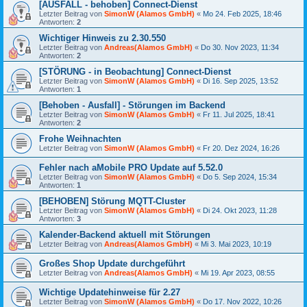
[AUSFALL - behoben] Connect-Dienst
Letzter Beitrag von
SimonW (Alamos GmbH)
«
Mo 24. Feb 2025, 18:46
Antworten:
2
Wichtiger Hinweis zu 2.30.550
Letzter Beitrag von
Andreas(Alamos GmbH)
«
Do 30. Nov 2023, 11:34
Antworten:
2
[STÖRUNG - in Beobachtung] Connect-Dienst
Letzter Beitrag von
SimonW (Alamos GmbH)
«
Di 16. Sep 2025, 13:52
Antworten:
1
[Behoben - Ausfall] - Störungen im Backend
Letzter Beitrag von
SimonW (Alamos GmbH)
«
Fr 11. Jul 2025, 18:41
Antworten:
2
Frohe Weihnachten
Letzter Beitrag von
SimonW (Alamos GmbH)
«
Fr 20. Dez 2024, 16:26
Fehler nach aMobile PRO Update auf 5.52.0
Letzter Beitrag von
SimonW (Alamos GmbH)
«
Do 5. Sep 2024, 15:34
Antworten:
1
[BEHOBEN] Störung MQTT-Cluster
Letzter Beitrag von
SimonW (Alamos GmbH)
«
Di 24. Okt 2023, 11:28
Antworten:
3
Kalender-Backend aktuell mit Störungen
Letzter Beitrag von
Andreas(Alamos GmbH)
«
Mi 3. Mai 2023, 10:19
Großes Shop Update durchgeführt
Letzter Beitrag von
Andreas(Alamos GmbH)
«
Mi 19. Apr 2023, 08:55
Wichtige Updatehinweise für 2.27
Letzter Beitrag von
SimonW (Alamos GmbH)
«
Do 17. Nov 2022, 10:26