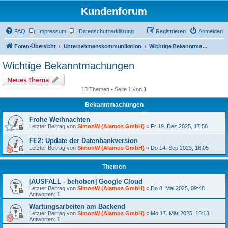
Kundenforum
FAQ
Impressum
Datenschutzerklärung
Registrieren
Anmelden
Foren-Übersicht
Unternehmenskommunikation
Wichtige Bekanntmachungen
Wichtige Bekanntmachungen
Neues Thema
13 Themen • Seite
1
von
1
Bekanntmachungen
Frohe Weihnachten
Letzter Beitrag von
SimonW (Alamos GmbH)
«
Fr 19. Dez 2025, 17:58
FE2: Update der Datenbankversion
Letzter Beitrag von
SimonW (Alamos GmbH)
«
Do 14. Sep 2023, 18:05
Themen
[AUSFALL - behoben] Google Cloud
Letzter Beitrag von
SimonW (Alamos GmbH)
«
Do 8. Mai 2025, 09:48
Antworten:
1
Wartungsarbeiten am Backend
Letzter Beitrag von
SimonW (Alamos GmbH)
«
Mo 17. Mär 2025, 16:13
Antworten:
1