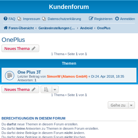
Kundenforum
FAQ
Impressum
Datenschutzerklärung
Registrieren
Anmelden
Foren-Übersicht
Geräteeinstellungen (Zugriff über Passwort "alamos")
Android
OnePlus
OnePlus
Neues Thema
1 Thema • Seite
1
von
1
Themen
One Plus 3T
Letzter Beitrag von
SimonW (Alamos GmbH)
«
Di 24. Apr 2018, 18:35
Antworten:
1
Neues Thema
1 Thema • Seite
1
von
1
Gehe zu
BERECHTIGUNGEN IN DIESEM FORUM
Du
darfst
neue Themen in diesem Forum erstellen.
Du darfst
keine
Antworten zu Themen in diesem Forum erstellen.
Du darfst deine Beiträge in diesem Forum
nicht
ändern.
Du darfst deine Beiträge in diesem Forum
nicht
löschen.