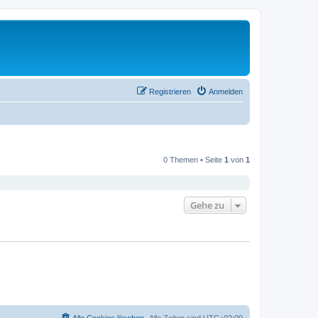
Registrieren
Anmelden
0 Themen • Seite
1
von
1
Gehe zu