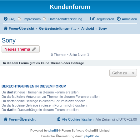
Kundenforum
FAQ
Impressum
Datenschutzerklärung
Registrieren
Anmelden
Foren-Übersicht
Geräteeinstellungen (Zugriff über Passwort "alamos")
Android
Sony
Sony
Neues Thema
0 Themen • Seite
1
von
1
In diesem Forum gibt es keine Themen oder Beiträge.
Gehe zu
BERECHTIGUNGEN IN DIESEM FORUM
Du
darfst
neue Themen in diesem Forum erstellen.
Du darfst
keine
Antworten zu Themen in diesem Forum erstellen.
Du darfst deine Beiträge in diesem Forum
nicht
ändern.
Du darfst deine Beiträge in diesem Forum
nicht
löschen.
Du
darfst
Dateianhänge in diesem Forum erstellen.
Foren-Übersicht
Alle Cookies löschen
Alle Zeiten sind
UTC+02:00
Powered by
phpBB
® Forum Software © phpBB Limited
Deutsche Übersetzung durch
phpBB.de