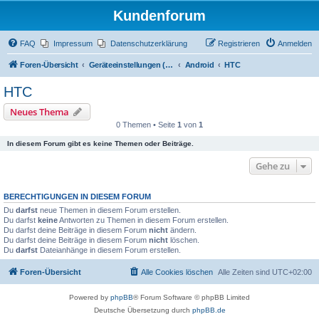
Kundenforum
FAQ
Impressum
Datenschutzerklärung
Registrieren
Anmelden
Foren-Übersicht
Geräteeinstellungen (Zugriff über Passwort "alamos")
Android
HTC
HTC
Neues Thema
0 Themen • Seite
1
von
1
In diesem Forum gibt es keine Themen oder Beiträge.
Gehe zu
BERECHTIGUNGEN IN DIESEM FORUM
Du
darfst
neue Themen in diesem Forum erstellen.
Du darfst
keine
Antworten zu Themen in diesem Forum erstellen.
Du darfst deine Beiträge in diesem Forum
nicht
ändern.
Du darfst deine Beiträge in diesem Forum
nicht
löschen.
Du
darfst
Dateianhänge in diesem Forum erstellen.
Foren-Übersicht
Alle Cookies löschen
Alle Zeiten sind
UTC+02:00
Powered by
phpBB
® Forum Software © phpBB Limited
Deutsche Übersetzung durch
phpBB.de