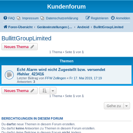
Kundenforum
FAQ
Impressum
Datenschutzerklärung
Registrieren
Anmelden
Foren-Übersicht
Geräteeinstellungen (Zugriff über Passwort "alamos")
Android
BullittGroupLimited
BullittGroupLimited
Neues Thema
1 Thema • Seite
1
von
1
Themen
Echt Alarm wird nicht Zugestellt bzw. versendet
#fehler_423416
Letzter Beitrag von
FFW Zellingen
«
Fr 17. Mai 2019, 17:19
Antworten:
3
Neues Thema
1 Thema • Seite
1
von
1
Gehe zu
BERECHTIGUNGEN IN DIESEM FORUM
Du
darfst
neue Themen in diesem Forum erstellen.
Du darfst
keine
Antworten zu Themen in diesem Forum erstellen.
Du darfst deine Beiträge in diesem Forum
nicht
ändern.