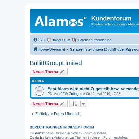
Kundenforum
Kunden helfen Kunden - Alles 
FAQ
Impressum
Datenschutzerklärung
Foren-Übersicht
Geräteeinstellungen (Zugriff über Passwo
BullittGroupLimited
Neues Thema
THEMEN
Echt Alarm wird nicht Zugestellt bzw. versende
von
FFW Zellingen
»
So 12. Mai 2019, 17:23
Neues Thema
Zurück zur Foren-Übersicht
BERECHTIGUNGEN IN DIESEM FORUM
Du
darfst
neue Themen in diesem Forum erstellen.
Du darfst
keine
Antworten zu Themen in diesem Forum erstellen.