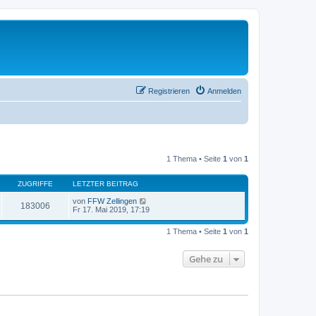
Registrieren
Anmelden
1 Thema • Seite
1
von
1
ZUGRIFFE
LETZTER BEITRAG
von
FFW Zellingen
183006
Fr 17. Mai 2019, 17:19
1 Thema • Seite
1
von
1
Gehe zu