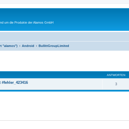
rund um die Produkte der Alamos GmbH
rt "alamos")
Android
BullittGroupLimited
ANTWORTEN
t #fehler_423416
3