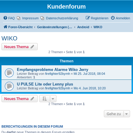
Kundenforum
FAQ
Impressum
Datenschutzerklärung
Registrieren
Anmelden
Foren-Übersicht
Geräteeinstellungen (Zugriff über Passwort "alamos")
Android
WIKO
WIKO
Neues Thema
2 Themen • Seite
1
von
1
Themen
Empfangsprobleme Alarme Wiko Jerry
Letzter Beitrag von
firefighter92bymh
«
Mi 25. Jul 2018, 08:04
Antworten:
1
U PULSE Lite oder Lenny plus
Letzter Beitrag von
firefighter92bymh
«
Mo 4. Jun 2018, 10:20
Neues Thema
2 Themen • Seite
1
von
1
Gehe zu
BERECHTIGUNGEN IN DIESEM FORUM
Du
darfst
neue Themen in diesem Forum erstellen.