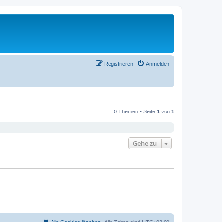
Registrieren
Anmelden
0 Themen • Seite
1
von
1
Gehe zu