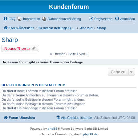
Kundenforum
FAQ
Impressum
Datenschutzerklärung
Registrieren
Anmelden
Foren-Übersicht
Geräteeinstellungen (Zugriff über Passwort "alamos")
Android
Sharp
Sharp
Neues Thema
0 Themen • Seite
1
von
1
In diesem Forum gibt es keine Themen oder Beiträge.
Gehe zu
BERECHTIGUNGEN IN DIESEM FORUM
Du
darfst
neue Themen in diesem Forum erstellen.
Du darfst
keine
Antworten zu Themen in diesem Forum erstellen.
Du darfst deine Beiträge in diesem Forum
nicht
ändern.
Du darfst deine Beiträge in diesem Forum
nicht
löschen.
Du
darfst
Dateianhänge in diesem Forum erstellen.
Foren-Übersicht
Alle Cookies löschen
Alle Zeiten sind
UTC+02:00
Powered by
phpBB
® Forum Software © phpBB Limited
Deutsche Übersetzung durch
phpBB.de