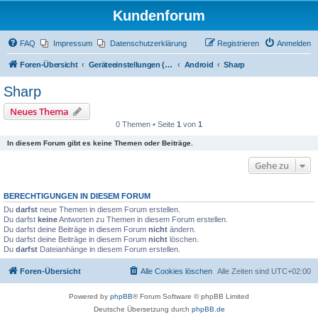
Kundenforum
FAQ
Impressum
Datenschutzerklärung
Registrieren
Anmelden
Foren-Übersicht
Geräteeinstellungen (Zugriff über Passwort "alamos")
Android
Sharp
Sharp
Neues Thema
0 Themen • Seite
1
von
1
In diesem Forum gibt es keine Themen oder Beiträge.
Gehe zu
BERECHTIGUNGEN IN DIESEM FORUM
Du
darfst
neue Themen in diesem Forum erstellen.
Du darfst
keine
Antworten zu Themen in diesem Forum erstellen.
Du darfst deine Beiträge in diesem Forum
nicht
ändern.
Du darfst deine Beiträge in diesem Forum
nicht
löschen.
Du
darfst
Dateianhänge in diesem Forum erstellen.
Foren-Übersicht
Alle Cookies löschen
Alle Zeiten sind
UTC+02:00
Powered by
phpBB
® Forum Software © phpBB Limited
Deutsche Übersetzung durch
phpBB.de