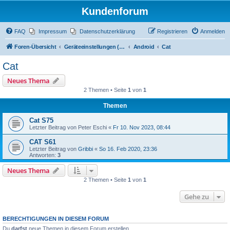
Kundenforum
FAQ
Impressum
Datenschutzerklärung
Registrieren
Anmelden
Foren-Übersicht
Geräteeinstellungen (Zugriff über Passwort "alamos")
Android
Cat
Cat
Neues Thema
2 Themen • Seite
1
von
1
Themen
Cat S75
Letzter Beitrag von
Peter Eschi
«
Fr 10. Nov 2023, 08:44
CAT S61
Letzter Beitrag von
Gribbi
«
So 16. Feb 2020, 23:36
Antworten:
3
Neues Thema
2 Themen • Seite
1
von
1
Gehe zu
BERECHTIGUNGEN IN DIESEM FORUM
Du
darfst
neue Themen in diesem Forum erstellen.