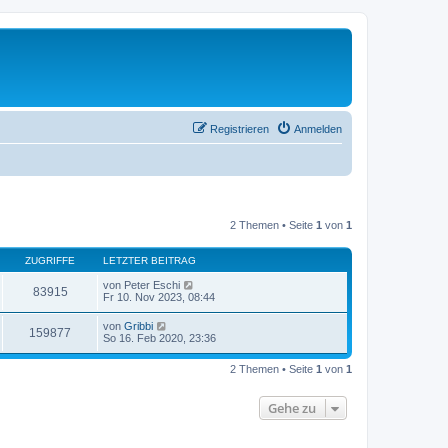
Registrieren
Anmelden
2 Themen • Seite
1
von
1
ZUGRIFFE
LETZTER BEITRAG
von
Peter Eschi
83915
Fr 10. Nov 2023, 08:44
von
Gribbi
159877
So 16. Feb 2020, 23:36
2 Themen • Seite
1
von
1
Gehe zu