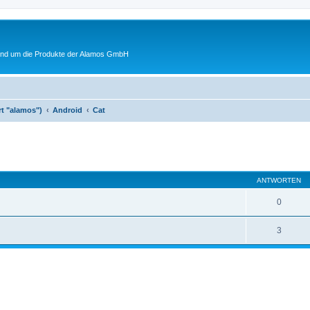
rund um die Produkte der Alamos GmbH
rt "alamos")
Android
Cat
ANTWORTEN
0
3