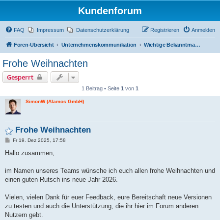
Kundenforum
FAQ
Impressum
Datenschutzerklärung
Registrieren
Anmelden
Foren-Übersicht
Unternehmenskommunikation
Wichtige Bekanntmachungen
Frohe Weihnachten
Gesperrt
1 Beitrag • Seite
1
von
1
SimonW (Alamos GmbH)
Frohe Weihnachten
B
Fr 19. Dez 2025, 17:58
e
i
Hallo zusammen,
t
r
a
im Namen unseres Teams wünsche ich euch allen frohe Weihnachten und
g
einen guten Rutsch ins neue Jahr 2026.
Vielen, vielen Dank für euer Feedback, eure Bereitschaft neue Versionen
zu testen und auch die Unterstützung, die ihr hier im Forum anderen
Nutzern gebt.