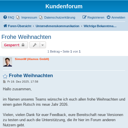
Kundenforum
FAQ
Impressum
Datenschutzerklärung
Registrieren
Anmelden
Foren-Übersicht
Unternehmenskommunikation
Wichtige Bekanntmachungen
Frohe Weihnachten
Gesperrt
1 Beitrag • Seite
1
von
1
SimonW (Alamos GmbH)
Frohe Weihnachten
B
Fr 19. Dez 2025, 17:58
e
i
Hallo zusammen,
t
r
a
im Namen unseres Teams wünsche ich euch allen frohe Weihnachten und
g
einen guten Rutsch ins neue Jahr 2026.
Vielen, vielen Dank für euer Feedback, eure Bereitschaft neue Versionen
zu testen und auch die Unterstützung, die ihr hier im Forum anderen
Nutzern gebt.