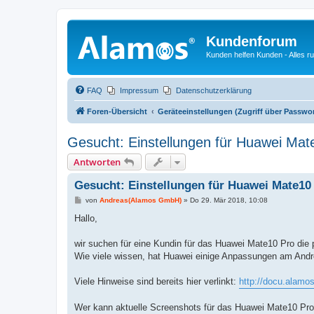
Kundenforum
Kunden helfen Kunden - Alles 
FAQ
Impressum
Datenschutzerklärung
Foren-Übersicht
Geräteeinstellungen (Zugriff über Passwo
Gesucht: Einstellungen für Huawei Mat
Antworten
Gesucht: Einstellungen für Huawei Mate10
B
von
Andreas(Alamos GmbH)
»
Do 29. Mär 2018, 10:08
e
i
Hallo,
t
r
a
wir suchen für eine Kundin für das Huawei Mate10 Pro die 
g
Wie viele wissen, hat Huawei einige Anpassungen am Andro
Viele Hinweise sind bereits hier verlinkt:
http://docu.alam
Wer kann aktuelle Screenshots für das Huawei Mate10 Pro 