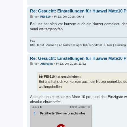
Re: Gesucht: Einstellungen für Huawei Mate10 P
B
von
FE6310
»
Fr 12. Okt 2018, 09:43
e
i
Bei uns hat sich vor kurzem auch ein Nutzer gemeldet, der
t
semi weitergeholfen.
r
a
g
FE2
DME Input | AmWeb | 45 Nutzer aPager IOS & Android | E-Mail | Tracking
Re: Gesucht: Einstellungen für Huawei Mate10 P
B
von
JHürtgen
»
Fr 12. Okt 2018, 11:52
e
i
t
FE6310 hat geschrieben:
r
a
Bei uns hat sich vor kurzem auch ein Nutzer gemeldet, de
g
weitergeholfen.
Also ich nutze selber ein Mate 10 pro, und das Einzigste w
absolut einwandfrei.