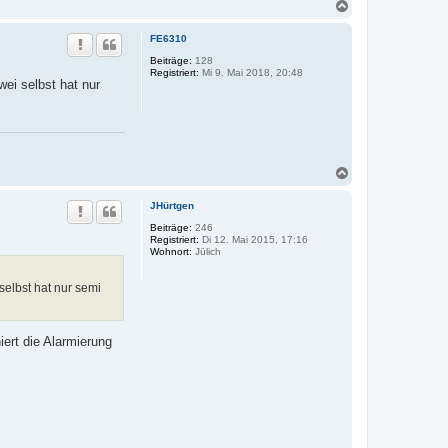
N
a
c
FE6310
h
o
Beiträge:
128
Registriert:
Mi 9. Mai 2018, 20:48
b
ei selbst hat nur
e
n
N
a
c
JHürtgen
h
o
Beiträge:
246
Registriert:
Di 12. Mai 2015, 17:16
b
Wohnort:
Jülich
e
n
selbst hat nur semi
iert die Alarmierung