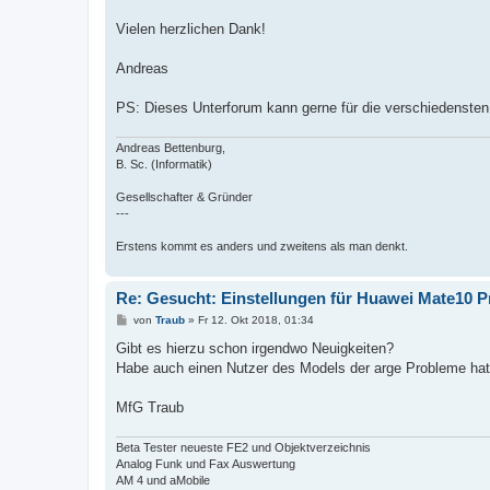
Vielen herzlichen Dank!
Andreas
PS: Dieses Unterforum kann gerne für die verschiedensten
Andreas Bettenburg,
B. Sc. (Informatik)
Gesellschafter & Gründer
---
Erstens kommt es anders und zweitens als man denkt.
Re: Gesucht: Einstellungen für Huawei Mate10 P
B
von
Traub
»
Fr 12. Okt 2018, 01:34
e
i
Gibt es hierzu schon irgendwo Neuigkeiten?
t
Habe auch einen Nutzer des Models der arge Probleme hat
r
a
g
MfG Traub
Beta Tester neueste FE2 und Objektverzeichnis
Analog Funk und Fax Auswertung
AM 4 und aMobile