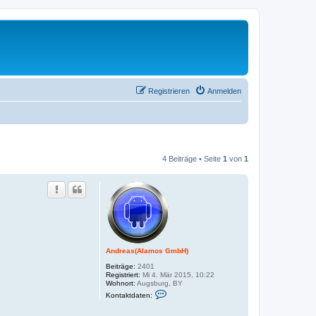
Registrieren
Anmelden
4 Beiträge • Seite
1
von
1
Andreas(Alamos GmbH)
Beiträge:
2401
Registriert:
Mi 4. Mär 2015, 10:22
Wohnort:
Augsburg, BY
K
Kontaktdaten:
o
n