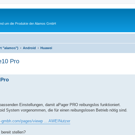
rund um die Produkte der Alamos GmbH
rt "alamos")
Android
Huawei
e10 Pro
 Pro
passenden Einstellungen, damit aPager PRO reibungslos funktioniert.
id System vorgenommen, die für einen reibungslosen Betrieb nötig sind.
os-gmbh.com/pages/viewp ... AWEINutzer
bereit stellen?