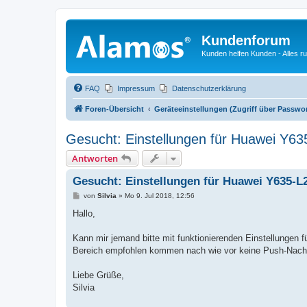
Kundenforum
Kunden helfen Kunden - Alles 
FAQ
Impressum
Datenschutzerklärung
Foren-Übersicht
Geräteeinstellungen (Zugriff über Passwo
Gesucht: Einstellungen für Huawei Y63
Antworten
Gesucht: Einstellungen für Huawei Y635-L
B
von
Silvia
»
Mo 9. Jul 2018, 12:56
e
i
Hallo,
t
r
a
Kann mir jemand bitte mit funktionierenden Einstellungen
g
Bereich empfohlen kommen nach wie vor keine Push-Nachr
Liebe Grüße,
Silvia