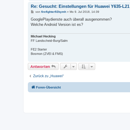
Re: Gesucht: Einstellungen für Huawei Y635-L21
B
von
firefighter92bymh
»
Mo 9. Jul 2018, 14:39
e
i
GooglePlaydienste auch überall ausgenommen?
t
Welche Android Version ist es?
r
a
g
Michael Hecking
FF Landscheid-Burg/Salm
FE2 Starter
Bosmon (ZVEI & FMS)
Antworten
Zurück zu „Huawei“
Foren-Übersicht