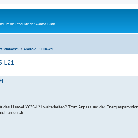
rund um die Produkte der Alamos GmbH
rt "alamos")
Android
Huawei
5-L21
21
 für das Huawei Y635-L21 weiterhelfen? Trotz Anpassung der Energiesparoptio
ichten durch.