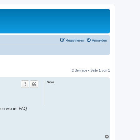
Registrieren
Anmelden
2 Beiträge • Seite
1
von
1
Silvia
nen wie im FAQ-
N