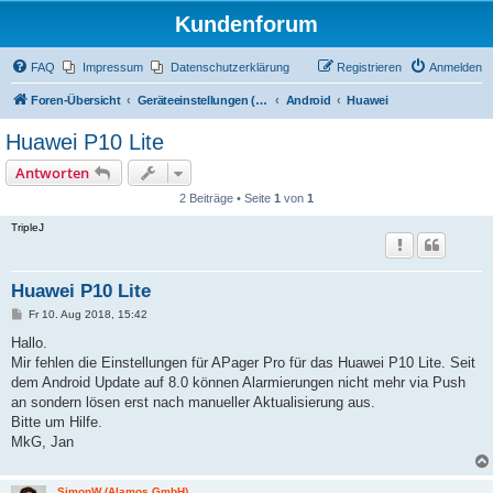
Kundenforum
FAQ
Impressum
Datenschutzerklärung
Registrieren
Anmelden
Foren-Übersicht
Geräteeinstellungen (Zugriff über Passwort "alamos")
Android
Huawei
Huawei P10 Lite
Antworten
2 Beiträge • Seite
1
von
1
TripleJ
Huawei P10 Lite
B
Fr 10. Aug 2018, 15:42
e
i
Hallo.
t
Mir fehlen die Einstellungen für APager Pro für das Huawei P10 Lite. Seit
r
a
dem Android Update auf 8.0 können Alarmierungen nicht mehr via Push
g
an sondern lösen erst nach manueller Aktualisierung aus.
Bitte um Hilfe.
MkG, Jan
SimonW (Alamos GmbH)