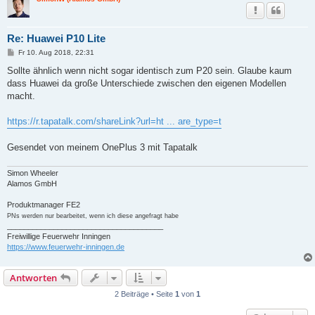
Re: Huawei P10 Lite
B
Fr 10. Aug 2018, 22:31
e
i
Sollte ähnlich wenn nicht sogar identisch zum P20 sein. Glaube kaum
t
dass Huawei da große Unterschiede zwischen den eigenen Modellen
r
a
macht.
g
https://r.tapatalk.com/shareLink?url=ht ... are_type=t
Gesendet von meinem OnePlus 3 mit Tapatalk
Simon Wheeler
Alamos GmbH
Produktmanager FE2
PNs werden nur bearbeitet, wenn ich diese angefragt habe
_____________________________________
Freiwillige Feuerwehr Inningen
https://www.feuerwehr-inningen.de
Antworten
2 Beiträge • Seite
1
von
1